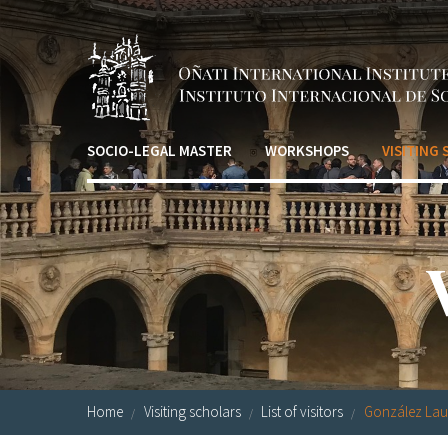
Skip to main content
SOCIO-LEGAL MASTER
WORKSHOPS
VISITING
Home
Visiting scholars
List of visitors
González Laur