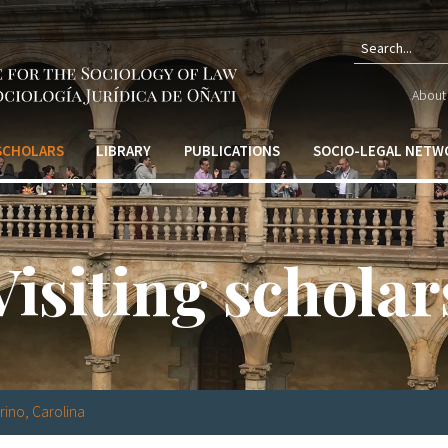
Sear
About 
form
 SCHOLARS
LIBRARY
PUBLICATIONS
SOCIO-LEGAL NETW
Visiting scholar
ino, Carolina