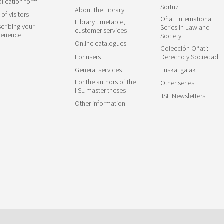
lication form
Sortuz
About the Library
 of visitors
Oñati International
Library timetable,
cribing your
Series in Law and
customer services
erience
Society
Online catalogues
Colección Oñati:
For users
Derecho y Sociedad
General services
Euskal gaiak
For the authors of the
Other series
IISL master theses
IISL Newsletters
Other information