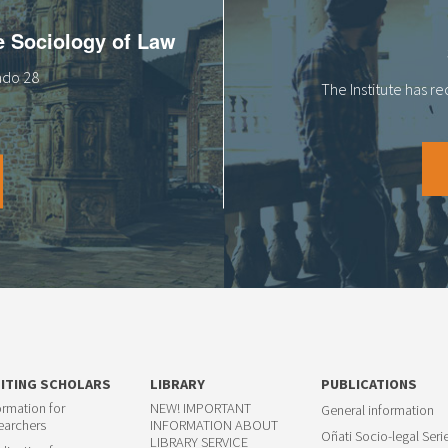
he Sociology of Law
tado 28
The Institute has r
SITING SCHOLARS
LIBRARY
PUBLICATIONS
ormation for
NEW! IMPORTANT
General information
earchers
INFORMATION ABOUT
Oñati Socio-legal Seri
LIBRARY SERVICE