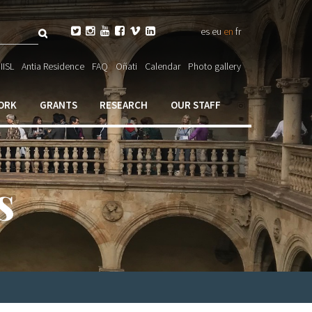
Search






es
eu
en
fr
ch

IISL
Antia Residence
FAQ
Oñati
Calendar
Photo gallery
ORK
GRANTS
RESEARCH
OUR STAFF
s