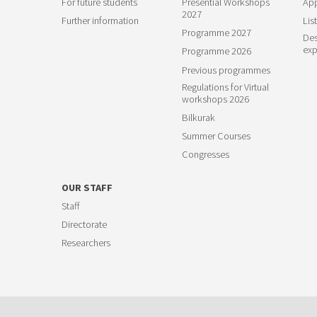
For future students
Presential Workshops
App
2027
Further information
List
Programme 2027
Des
exp
Programme 2026
Previous programmes
Regulations for Virtual
workshops 2026
Bilkurak
Summer Courses
Congresses
OUR STAFF
Staff
Directorate
Researchers