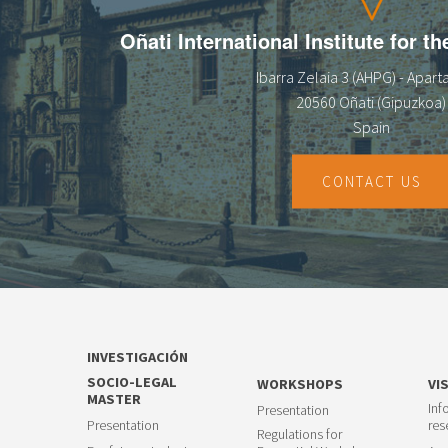
Oñati International Institute for t
Ibarra Zelaia 3 (AHPG) - Apar
20560 Oñati (Gipuzkoa)
Spain
CONTACT US
INVESTIGACIÓN
SOCIO-LEGAL
WORKSHOPS
VI
MASTER
Inf
Presentation
Presentation
res
Regulations for