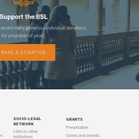
Support the IISL
eceived many generous individual donations
for a number of years.
MAKE A DONATION
SOCIO-LEGAL
GRANTS
NETWORK
Presentation
Links to other
es
Grants and awards
Institutions