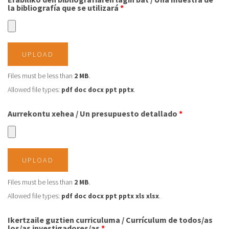
la bibliografía que se utilizará
*
UPLOAD
Files must be less than
2 MB
.
Allowed file types:
pdf doc docx ppt pptx
.
Aurrekontu xehea / Un presupuesto detallado
*
UPLOAD
Files must be less than
2 MB
.
Allowed file types:
pdf doc docx ppt pptx xls xlsx
.
Ikertzaile guztien curriculuma / Currículum de todos/as
los/as investigadores/as
*