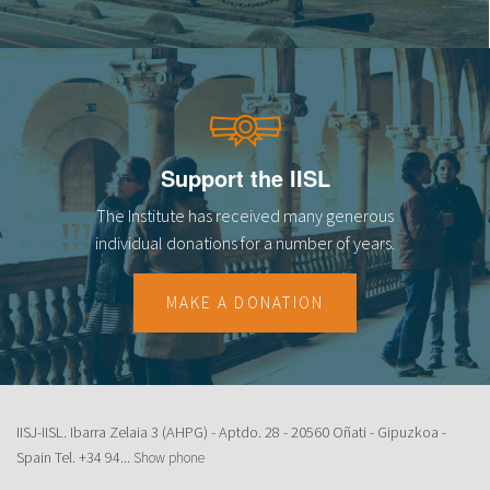
Support the IISL
The Institute has received many generous
individual donations for a number of years.
MAKE A DONATION
IISJ-IISL. Ibarra Zelaia 3 (AHPG) - Aptdo. 28 - 20560 Oñati - Gipuzkoa -
Spain Tel.
+34 94...
Show phone