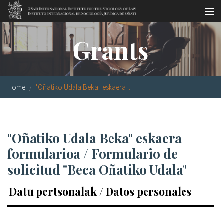
Skip to main content
Socio-legal Master
Grants
Workshops
Visiting scholars
Home
"Oñatiko Udala Beka" eskaera ...
Library
Publications
"Oñatiko Udala Beka" eskaera
Socio-legal Network
formularioa / Formulario de
Grants
solicitud "Beca Oñatiko Udala"
Research
Datu pertsonalak / Datos personales
Our staff