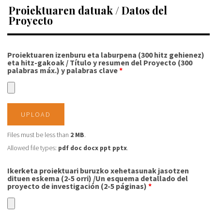
Proiektuaren datuak / Datos del
Proyecto
Proiektuaren izenburu eta laburpena (300 hitz gehienez)
eta hitz-gakoak / Título y resumen del Proyecto (300
palabras máx.) y palabras clave
*
UPLOAD
Files must be less than
2 MB
.
Allowed file types:
pdf doc docx ppt pptx
.
Ikerketa proiektuari buruzko xehetasunak jasotzen
dituen eskema (2-5 orri) /Un esquema detallado del
proyecto de investigación (2-5 páginas)
*