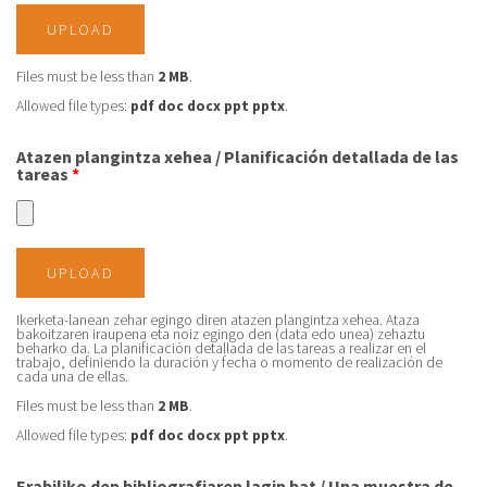
UPLOAD
Files must be less than
2 MB
.
Allowed file types:
pdf doc docx ppt pptx
.
Atazen plangintza xehea / Planificación detallada de las
tareas
*
UPLOAD
Ikerketa-lanean zehar egingo diren atazen plangintza xehea. Ataza
bakoitzaren iraupena eta noiz egingo den (data edo unea) zehaztu
beharko da. La planificación detallada de las tareas a realizar en el
trabajo, definiendo la duración y fecha o momento de realización de
cada una de ellas.
Files must be less than
2 MB
.
Allowed file types:
pdf doc docx ppt pptx
.
Erabiliko den bibliografiaren lagin bat / Una muestra de