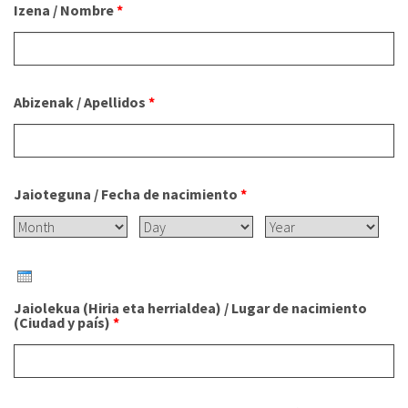
Izena / Nombre
*
About IISL
Antia Residence
FAQ
Oñati
Calendar
Photo gallery
Abizenak / Apellidos
*
es
eu
en
Jaioteguna / Fecha de nacimiento
*
fr
Month
Day
Year
Jaiolekua (Hiria eta herrialdea) / Lugar de nacimiento
(Ciudad y país)
*