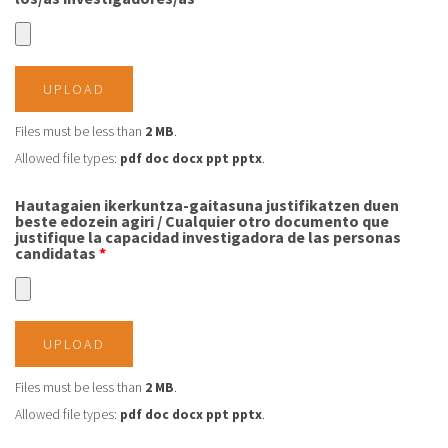
UPLOAD
Files must be less than
2 MB
.
Allowed file types:
pdf doc docx ppt pptx
.
Hautagaien ikerkuntza-gaitasuna justifikatzen duen
beste edozein agiri / Cualquier otro documento que
justifique la capacidad investigadora de las personas
candidatas
*
UPLOAD
Files must be less than
2 MB
.
Allowed file types:
pdf doc docx ppt pptx
.