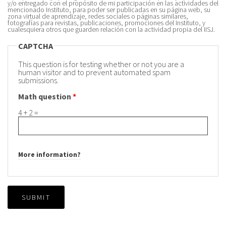
y/o entregado con el propósito de mi participación en las actividades del
mencionado Instituto, para poder ser publicadas en su página web, su
zona virtual de aprendizaje, redes sociales o páginas similares,
fotografías para revistas, publicaciones, promociones del Instituto, y
cualesquiera otros que guarden relación con la actividad propia del IISJ.
CAPTCHA
This question is for testing whether or not you are a
human visitor and to prevent automated spam
submissions.
Math question
*
4 + 2 =
More information?
SUBMIT