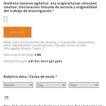
Ikerketa-lanaren egiletza- eta originaltasun-aitorpen
sinatua / Declaración firmada de autoría y originalidad
del trabajo de investigación
*
UPLOAD
Bidali, behar bezala beteta eta sinatuta, 1. Eranskineko dokumentua.
Subir, debidamente cumplimentado y firmado, el documento
descargable titulado "Anexo 1".
Files must be less than
2 MB
.
Allowed file types:
pdf doc docx ppt pptx
.
Bidaltze data / Fecha de envío
*
Month
Day
Year