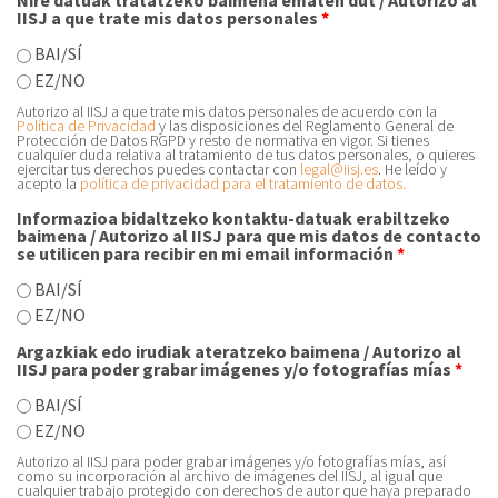
Nire datuak tratatzeko baimena ematen dut / Autorizo al
IISJ a que trate mis datos personales
*
BAI/SÍ
EZ/NO
Autorizo al IISJ a que trate mis datos personales de acuerdo con la
Política de Privacidad
y las disposiciones del Reglamento General de
Protección de Datos RGPD y resto de normativa en vigor. Si tienes
cualquier duda relativa al tratamiento de tus datos personales, o quieres
ejercitar tus derechos puedes contactar con
legal@iisj.es
. He leído y
acepto la
política de privacidad para el tratamiento de datos.
Informazioa bidaltzeko kontaktu-datuak erabiltzeko
baimena / Autorizo al IISJ para que mis datos de contacto
se utilicen para recibir en mi email información
*
BAI/SÍ
EZ/NO
Argazkiak edo irudiak ateratzeko baimena / Autorizo al
IISJ para poder grabar imágenes y/o fotografías mías
*
BAI/SÍ
EZ/NO
Autorizo al IISJ para poder grabar imágenes y/o fotografías mías, así
como su incorporación al archivo de imágenes del IISJ, al igual que
cualquier trabajo protegido con derechos de autor que haya preparado