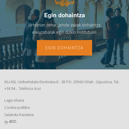
Egin dohaintza
Urteetan zehar, jende askok dohaintza
eskuzabalak egin dizkio Institutuari.
EGIN DOHAINTZA
IISJ-IISL Unibertsitate Etorbidea 8 - 28 P.K. 20560 Oñati - Gipuzkoa. Tel.
+34 94...
Telefonoa ikusi
Lege-oharra
Cookie politika
Salaketa Kanalera