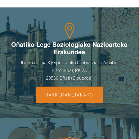
Oñatiko Lege Soziologiako Nazioarteko
Erakundea
Ibarra Zelaia 3 (Gipuzkoako Probintziako Artxibo
Historikoa), PK 28
20560 Oñati (Gipuzkoa)
HARREMANETARAKO