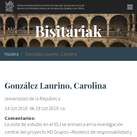
Skip to main content
LSNE
Antixena
Galde-erantzunak
Oñati
Bisitariak
Egutegia
Argazki galeria
Hasiera
González Laurino, Carolina
es
eu
González Laurino, Carolina
en
Universidad de la República
fr
14 Uzt 2019
-tik
19 Uzt 2019
-ra
Comentarios:
La visita de estudio en el IISJ se enmarca en la investigación
central del proyecto I+D Grupos: «Modelos de responsabilidad y