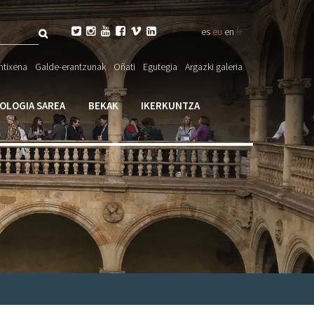
Bilatu
fr






es
eu
en
eta

ntixena
Galde-erantzunak
Oñati
Egutegia
Argazki galeria
larioa
IOLOGIA SAREA
BEKAK
IKERKUNTZA