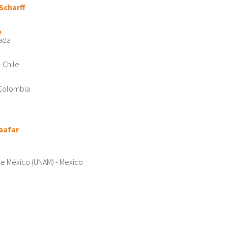
 Scharff
e
nada
 Chile
 Colombia
Jaafar
a
e México (UNAM) - Mexico
e
e