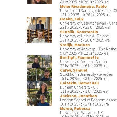
8 Urr 2025
-tik
28 Urr 2025
-ra
Meier Rivadeneira, Pablo
Universidad Santiago de Chile - C
12 Urr 2025
-tik
26 Urr 2025
-ra
Hoehn, Felix
University of Saskatchewan - Can
23 Ira 2025
-tik
22 Urr 2025
-ra
Skoblik, Konstantin
University of Helsinki - Finland
23 Ira 2025
-tik
20 Urr 2025
-ra
Vrolijk, Marloes
University of Antwerp - The Nethe
5 Urr 2025
-tik
12 Urr 2025
-ra
Bonfigli, Fiammetta
University of Vienna - Austria
22 Ira 2025
-tik
6 Urr 2025
-ra
Carey, Samuel
Stockholm University - Sweden
15 Ira 2025
-tik
3 Urr 2025
-ra
Caltekin, Demet Aslı
Durham University - UK
11 Ira 2025
-tik
1 Urr 2025
-ra
Jackson, Jonathan
London School of Economics and P
10 Ira 2025
-tik
27 Ira 2025
-ra
Munro, Rebecca
University of Warwick - UK
10 Ira 2025
-tik
17 Ira 2025
-ra