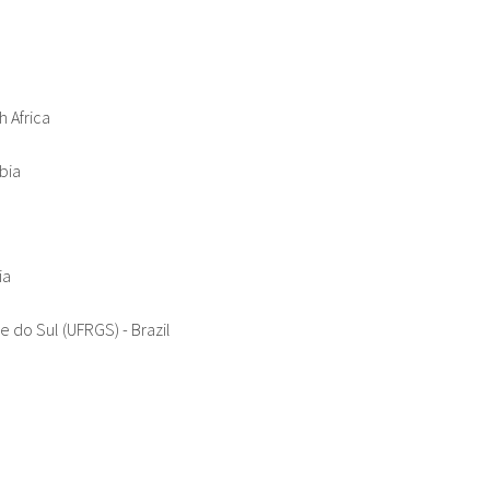
h Africa
bia
ia
 do Sul (UFRGS) - Brazil