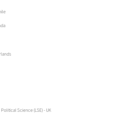
hile
ada
rlands
olitical Science (LSE) - UK