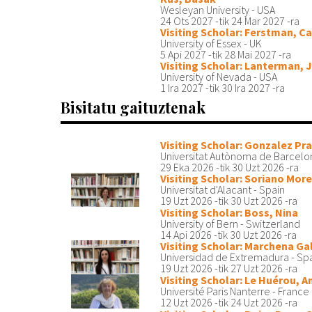
Wesleyan University - USA
24 Ots 2027
-tik
24 Mar 2027
-ra
Visiting Scholar: Ferstman, Ca
University of Essex - UK
5 Api 2027
-tik
28 Mai 2027
-ra
Visiting Scholar: Lanterman, 
University of Nevada - USA
1 Ira 2027
-tik
30 Ira 2027
-ra
Bisitatu gaituztenak
Visiting Scholar: Gonzalez Pra
Universitat Autònoma de Barcelo
29 Eka 2026
-tik
30 Uzt 2026
-ra
Visiting Scholar: Soriano More
Universitat d'Alacant - Spain
19 Uzt 2026
-tik
30 Uzt 2026
-ra
Visiting Scholar: Boss, Nina
University of Bern - Switzerland
14 Api 2026
-tik
30 Uzt 2026
-ra
Visiting Scholar: Marchena Ga
Universidad de Extremadura - Sp
19 Uzt 2026
-tik
27 Uzt 2026
-ra
Visiting Scholar: Le Huérou, A
Université Paris Nanterre - France
12 Uzt 2026
-tik
24 Uzt 2026
-ra