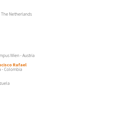
 - The Netherlands
mpus Wien - Austria
ncisco Rafael
a - Colombia
ezuela