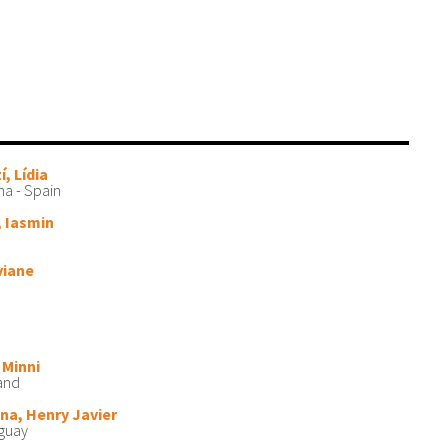
í, Lídia
na - Spain
, Iasmin
viane
 Minni
land
ena, Henry Javier
uguay