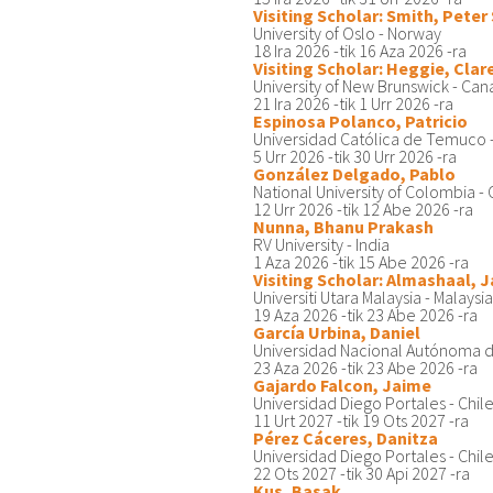
Visiting Scholar: Smith, Peter
University of Oslo - Norway
18 Ira 2026
-tik
16 Aza 2026
-ra
Visiting Scholar: Heggie, Clar
University of New Brunswick - Ca
21 Ira 2026
-tik
1 Urr 2026
-ra
Espinosa Polanco, Patricio
Universidad Católica de Temuco -
5 Urr 2026
-tik
30 Urr 2026
-ra
González Delgado, Pablo
National University of Colombia -
12 Urr 2026
-tik
12 Abe 2026
-ra
Nunna, Bhanu Prakash
RV University - India
1 Aza 2026
-tik
15 Abe 2026
-ra
Visiting Scholar: Almashaal, 
Universiti Utara Malaysia - Malaysi
19 Aza 2026
-tik
23 Abe 2026
-ra
García Urbina, Daniel
Universidad Nacional Autónoma d
23 Aza 2026
-tik
23 Abe 2026
-ra
Gajardo Falcon, Jaime
Universidad Diego Portales - Chil
11 Urt 2027
-tik
19 Ots 2027
-ra
Pérez Cáceres, Danitza
Universidad Diego Portales - Chil
22 Ots 2027
-tik
30 Api 2027
-ra
Kus, Basak