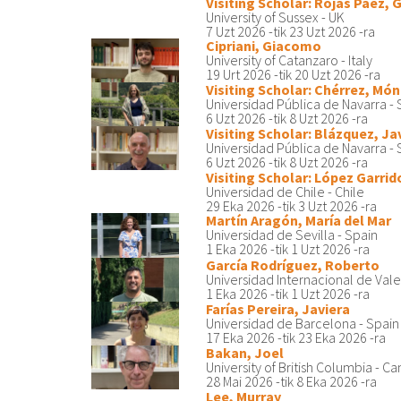
Visiting Scholar: Rojas Paez,
University of Sussex - UK
7 Uzt 2026
-tik
23 Uzt 2026
-ra
Cipriani, Giacomo
University of Catanzaro - Italy
19 Urt 2026
-tik
20 Uzt 2026
-ra
Visiting Scholar: Chérrez, Món
Universidad Pública de Navarra - 
6 Uzt 2026
-tik
8 Uzt 2026
-ra
Visiting Scholar: Blázquez, Ja
Universidad Pública de Navarra - 
6 Uzt 2026
-tik
8 Uzt 2026
-ra
Visiting Scholar: López Garrid
Universidad de Chile - Chile
29 Eka 2026
-tik
3 Uzt 2026
-ra
Martín Aragón, María del Mar
Universidad de Sevilla - Spain
1 Eka 2026
-tik
1 Uzt 2026
-ra
García Rodríguez, Roberto
Universidad Internacional de Vale
1 Eka 2026
-tik
1 Uzt 2026
-ra
Farías Pereira, Javiera
Universidad de Barcelona - Spain
17 Eka 2026
-tik
23 Eka 2026
-ra
Bakan, Joel
University of British Columbia - C
28 Mai 2026
-tik
8 Eka 2026
-ra
Lee, Murray