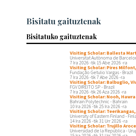
Bisitatu gaituztenak
Bisitatuko gaituztenak
Visiting Scholar: Ballesta Mart
Universitat Autònoma de Barcelo
7 Ira 2026
-tik
15 Abe 2026
-ra
Visiting Scholar: Pires Milfont
Fundação Getulio Vargas - Brazil
7 Ira 2026
-tik
7 Abe 2026
-ra
Visiting Scholar: Balbuglio, Vi
FGV DIREITO SP - Brazil
7 Ira 2026
-tik
26 Aza 2026
-ra
Visiting Scholar: Nooh, Hawra
Bahrain Polytechnic - Bahrain
10 Ira 2026
-tik
25 Ira 2026
-ra
Visiting Scholar: Teerikangas,
University of Eastern Finland - Fin
14 Ira 2026
-tik
31 Urr 2026
-ra
Visiting Scholar: Trujillo Aroc
Universidad de la República - Ur
15 Ira 2026
-tik
31 Urr 2026
-ra