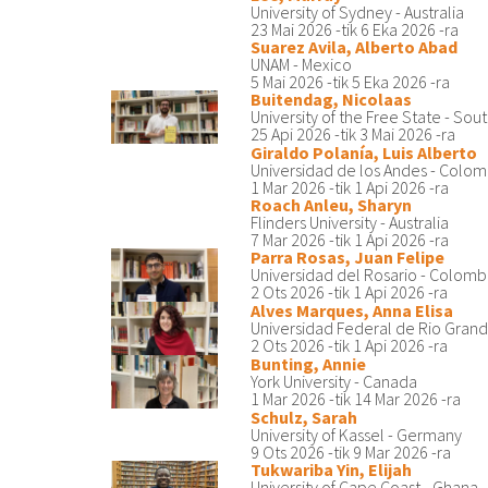
University of Sydney - Australia
23 Mai 2026
-tik
6 Eka 2026
-ra
Suarez Avila, Alberto Abad
UNAM - Mexico
5 Mai 2026
-tik
5 Eka 2026
-ra
Buitendag, Nicolaas
University of the Free State - Sout
25 Api 2026
-tik
3 Mai 2026
-ra
Giraldo Polanía, Luis Alberto
Universidad de los Andes - Colom
1 Mar 2026
-tik
1 Api 2026
-ra
Roach Anleu, Sharyn
Flinders University - Australia
7 Mar 2026
-tik
1 Api 2026
-ra
Parra Rosas, Juan Felipe
Universidad del Rosario - Colomb
2 Ots 2026
-tik
1 Api 2026
-ra
Alves Marques, Anna Elisa
Universidad Federal de Rio Grande
2 Ots 2026
-tik
1 Api 2026
-ra
Bunting, Annie
York University - Canada
1 Mar 2026
-tik
14 Mar 2026
-ra
Schulz, Sarah
University of Kassel - Germany
9 Ots 2026
-tik
9 Mar 2026
-ra
Tukwariba Yin, Elijah
University of Cape Coast - Ghana