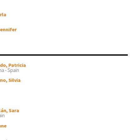
rla
Jennifer
do, Patricia
na - Spain
no, Silvia
lán, Sara
ain
nne