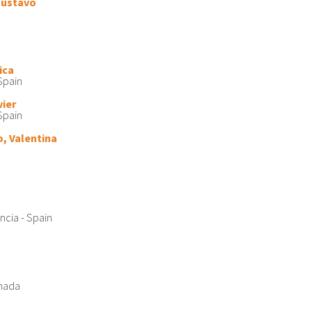
 Gustavo
ica
Spain
vier
Spain
o, Valentina
ncia - Spain
anada