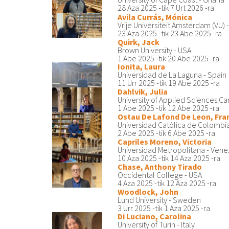
28 Aza 2025
-tik
7 Urt 2026
-ra
Avila Currás, Mónica
Vrije Universiteit Amsterdam (VU)
23 Aza 2025
-tik
23 Abe 2025
-ra
Quirk, Jack
Brown University - USA
1 Abe 2025
-tik
20 Abe 2025
-ra
Ionita, Laura
Universidad de La Laguna - Spain
11 Urr 2025
-tik
19 Abe 2025
-ra
Dahlvik, Julia
University of Applied Sciences Ca
1 Abe 2025
-tik
12 Abe 2025
-ra
Ostau De Lafond De Leon, Fra
Universidad Católica de Colombi
2 Abe 2025
-tik
6 Abe 2025
-ra
Capriles Moreno, Victoria
Universidad Metropolitana - Ven
10 Aza 2025
-tik
14 Aza 2025
-ra
Chase, Anthony Tirado
Occidental College - USA
4 Aza 2025
-tik
12 Aza 2025
-ra
Woodlock, John
Lund University - Sweden
3 Urr 2025
-tik
1 Aza 2025
-ra
Di Luciano, Carolina
University of Turin - Italy