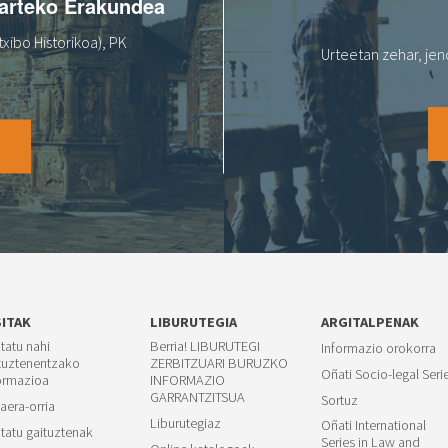
oarteko Erakundea
xibo Historikoa), PK
Urteetan zehar, jen
O
SITAK
LIBURUTEGIA
ARGITALPENAK
itatu nahi
Berria! LIBURUTEGI
Informazio orokorra
tuztenentzako
ZERBITZUARI BURUZKO
Oñati Socio-legal Seri
ormazioa
INFORMAZIO
GARRANTZITSUA
Sortuz
aera-orria
Liburutegiaz
Oñati International
itatu gaituztenak
Series in Law and