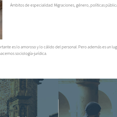
Ámbitos de especialidad: Migraciones, género, políticas públi
rtante es lo amoroso y lo cálido del personal. Pero además es un lu
hacemos sociología-jurídica.