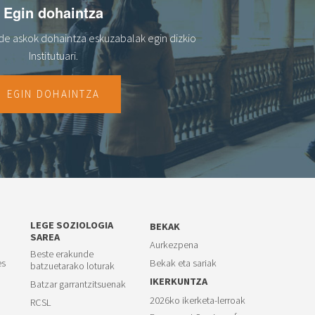
Egin dohaintza
de askok dohaintza eskuzabalak egin dizkio
Institutuari.
EGIN DOHAINTZA
LEGE SOZIOLOGIA
BEKAK
SAREA
Aurkezpena
Beste erakunde
es
Bekak eta sariak
batzuetarako loturak
IKERKUNTZA
Batzar garrantzitsuenak
2026ko ikerketa-lerroak
RCSL