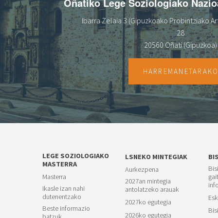
Oñatiko Lege Soziologiako Nazi
Ibarra Zelaia 3 (Gipuzkoako Probintziako Art
28
20560 Oñati (Gipuzkoa)
HARREMANETARAK
LEGE SOZIOLOGIAKO
LSNEKO MINTEGIAK
BI
MASTERRA
Bis
Aurkezpena
Masterra
gai
2027an mintegia
inf
Ikasle izan nahi
antolatzeko arauak
dutenentzako
Esk
2027ko egutegia
Beste informazio
Bis
2026ko egutegia
batzuk