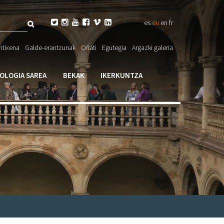
Bilatu






es
eu
en
fr
eta

ntixena
Galde-erantzunak
Oñati
Egutegia
Argazki galeria
larioa
IOLOGIA SAREA
BEKAK
IKERKUNTZA