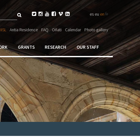
Search
fr






es
eu
en
ch

IISL
Antia Residence
FAQ
Oñati
Calendar
Photo gallery
ORK
GRANTS
RESEARCH
OUR STAFF