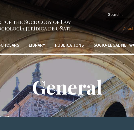
Sear
About 
form
 SCHOLARS
LIBRARY
PUBLICATIONS
SOCIO-LEGAL NETW
General