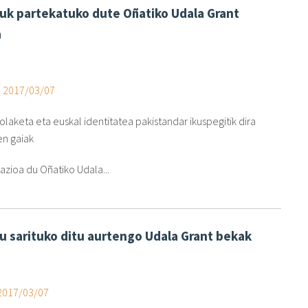
tuk partekatuko dute Oñatiko Udala Grant
a
, 2017/03/07
tolaketa eta euskal identitatea pakistandar ikuspegitik dira
en gaiak
azioa du Oñatiko Udala...
tu sarituko ditu aurtengo Udala Grant bekak
 2017/03/07