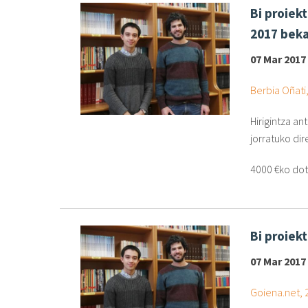
Bi proiek
2017 bek
07 Mar 2017
Berbia Oñati
Hirigintza an
jorratuko dir
4000 €ko dot
Bi proiek
07 Mar 2017
Goiena.net,