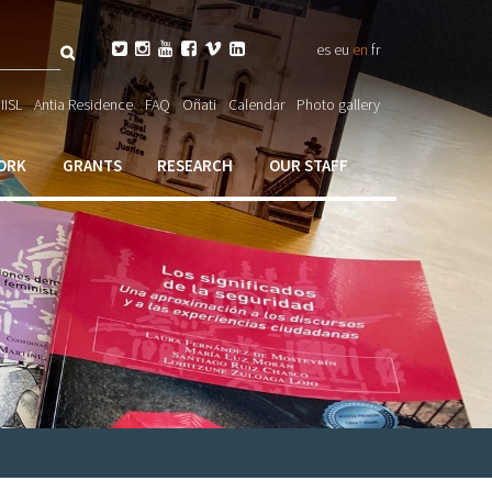
Search






es
eu
en
fr
ch

IISL
Antia Residence
FAQ
Oñati
Calendar
Photo gallery
ORK
GRANTS
RESEARCH
OUR STAFF