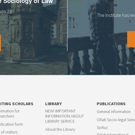
he Sociology of Law
tado 28
The Institute has r
SITING SCHOLARS
LIBRARY
PUBLICATIONS
ormation for
NEW! IMPORTANT
General information
earchers
INFORMATION ABOUT
Oñati Socio-legal Seri
LIBRARY SERVICE
lication form
Sortuz
About the Library
 of visitors
Oñati International