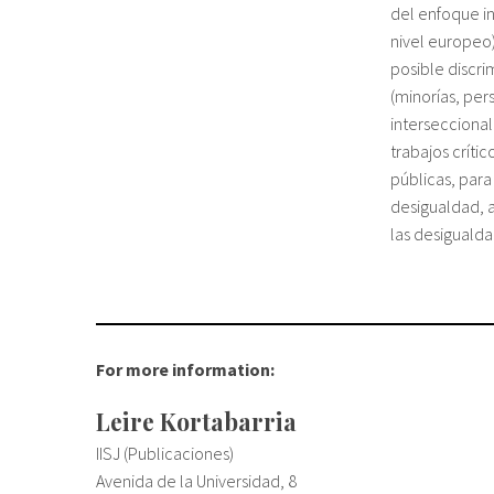
del enfoque in
nivel europeo
posible discri
(minorías, pe
interseccional
trabajos críti
públicas, par
desigualdad, a
las desigualda
For more information:
Leire Kortabarria
IISJ (Publicaciones)
Avenida de la Universidad, 8