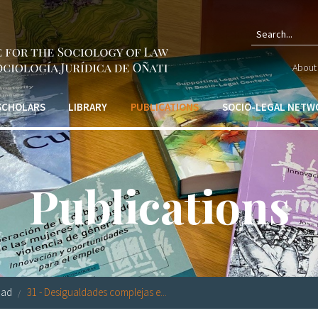
Sear
About 
form
 SCHOLARS
LIBRARY
PUBLICATIONS
SOCIO-LEGAL NETW
Publications
dad
31 - Desigualdades complejas e...