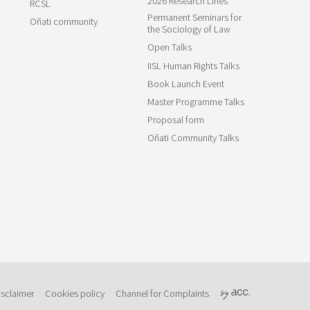
2026 Research Lines
RCSL
Permanent Seminars for
Oñati community
the Sociology of Law
Open Talks
IISL Human Rights Talks
Book Launch Event
Master Programme Talks
Proposal form
Oñati Community Talks
isclaimer
Cookies policy
Channel for Complaints