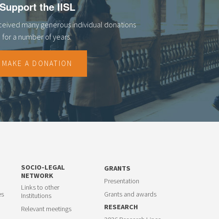
Support the IISL
eceived many generous individual donations
for a number of years.
MAKE A DONATION
SOCIO-LEGAL
GRANTS
NETWORK
Presentation
Links to other
es
Grants and awards
Institutions
RESEARCH
Relevant meetings