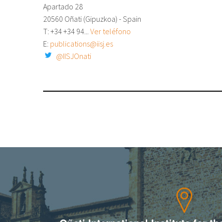
Apartado 28
20560 Oñati (Gipuzkoa) - Spain
T: +34
+34 94...
Ver teléfono
E:
publications@iisj.es
@IISJOnati