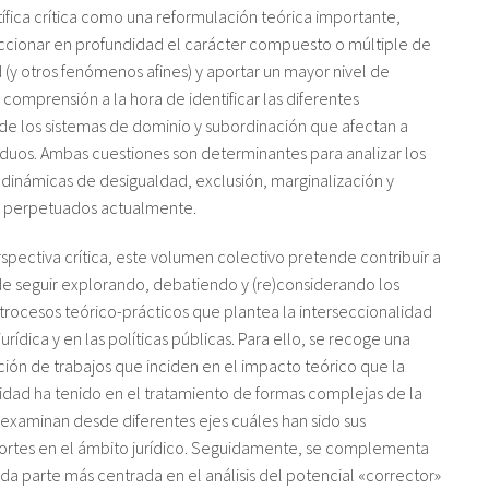
ntífica crítica como una reformulación teórica importante,
ccionar en profundidad el carácter compuesto o múltiple de
 (y otros fenómenos afines) y aportar un mayor nivel de
comprensión a la hora de identificar las diferentes
de los sistemas de dominio y subordinación que afectan a
iduos. Ambas cuestiones son determinantes para analizar los
 dinámicas de desigualdad, exclusión, marginalización y
n perpetuados actualmente.
pectiva crítica, este volumen colectivo pretende contribuir a
de seguir explorando, debatiendo y (re)considerando los
trocesos teórico-prácticos que plantea la interseccionalidad
jurídica y en las políticas públicas. Para ello, se recoge una
ión de trabajos que inciden en el impacto teórico que la
idad ha tenido en el tratamiento de formas complejas de la
examinan desde diferentes ejes cuáles han sido sus
portes en el ámbito jurídico. Seguidamente, se complementa
a parte más centrada en el análisis del potencial «corrector»