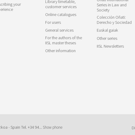
Library timetable,
cribing your
Series in Law and
customer services
erience
Society
Online catalogues
Colección Oñati:
For users
Derecho y Sociedad
General services
Euskal gaiak
For the authors of the
Other series
IISL master theses
IISL Newsletters
Other information
zkoa - Spain Tel.
+34 94...
Show phone
D