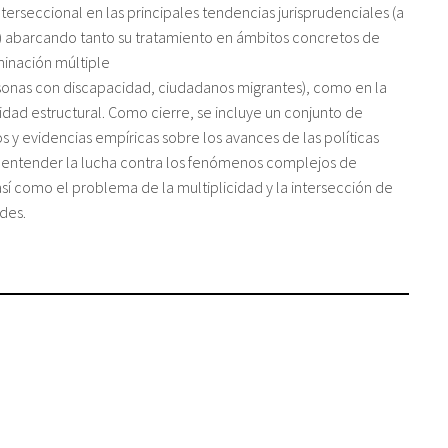
terseccional en las principales tendencias jurisprudenciales (a
) abarcando tanto su tratamiento en ámbitos concretos de
minación múltiple
rsonas con discapacidad, ciudadanos migrantes), como en la
idad estructural. Como cierre, se incluye un conjunto de
cos y evidencias empíricas sobre los avances de las políticas
a entender la lucha contra los fenómenos complejos de
sí como el problema de la multiplicidad y la intersección de
des.