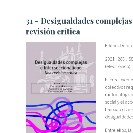
31 - Desigualdades complejas e Interseccionalidad. Una
revisión crítica
Editors: Dolor
2021 , 280 , I
(electrónico)
El crecimiento
colectivos req
metodológicos 
social y el ac
han sido diver
desigualdades
Entre ellos, l