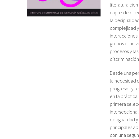
literatura cie
capaz de dise
la desigualdad
complejidad y 
interacciones 
grupos e indiv
procesos y las
discriminació
Desde una pers
la necesidad 
progresos y re
en la práctica 
primera selecc
interseccional
desigualdad y 
principales a
con una segund