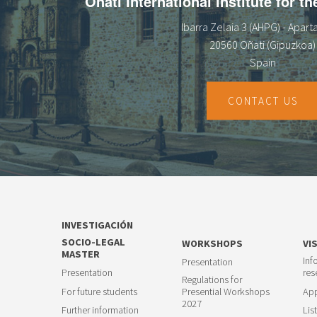
Oñati International Institute for t
Ibarra Zelaia 3 (AHPG) - Apar
20560 Oñati (Gipuzkoa)
Spain
CONTACT US
INVESTIGACIÓN
SOCIO-LEGAL
WORKSHOPS
VI
MASTER
Inf
Presentation
Presentation
res
Regulations for
For future students
Presential Workshops
App
2027
Further information
List