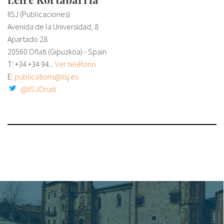
IISJ (Publicaciones)
Avenida de la Universidad, 8
Apartado 28
20560 Oñati (Gipuzkoa) - Spain
T: +34
+34 94...
Ver teléfono
E:
publications@iisj.es
@IISJOnati