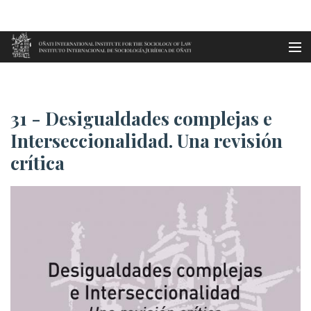
Aller au contenu principal
Accueil
31 - Desigualdades complejas e...
es
31 - Desigualdades complejas e
eu
Interseccionalidad. Una revisión
crítica
en
fr