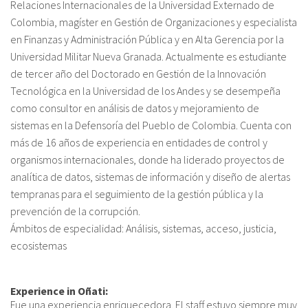
Relaciones Internacionales de la Universidad Externado de
About IISL
Antia Residence
FAQ
Oñati
Colombia, magíster en Gestión de Organizaciones y especialista
en Finanzas y Administración Pública y en Alta Gerencia por la
Calendar
Photo gallery
Universidad Militar Nueva Granada. Actualmente es estudiante
de tercer año del Doctorado en Gestión de la Innovación
Tecnológica en la Universidad de los Andes y se desempeña
es
como consultor en análisis de datos y mejoramiento de
sistemas en la Defensoría del Pueblo de Colombia. Cuenta con
eu
más de 16 años de experiencia en entidades de control y
en
organismos internacionales, donde ha liderado proyectos de
analítica de datos, sistemas de información y diseño de alertas
fr
tempranas para el seguimiento de la gestión pública y la
prevención de la corrupción.
Ámbitos de especialidad: Análisis, sistemas, acceso, justicia,
ecosistemas
Experience in Oñati:
Fue una experiencia enriquecedora. El staff estuvo siempre muy