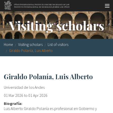
Skip to main content
Socio-legal Master
Visiting scholars
Workshops
Visiting scholars
Home
Visiting scholars
List of visitors
Library
Giraldo Polanía, Luis Alberto
Publications
Socio-legal Network
Giraldo Polanía, Luis Alberto
Grants
Universidad de los Andes
Research
01 Mar 2026
to
01 Apr 2026
Biografía:
Our staff
Luis Alberto Giraldo Polanía es profesional en Gobierno y