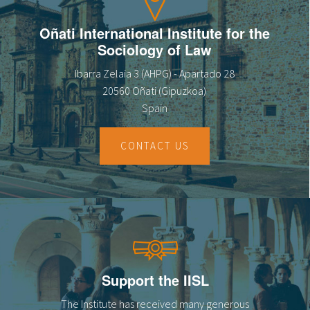
Oñati International Institute for the
Sociology of Law
Ibarra Zelaia 3 (AHPG) - Apartado 28
20560 Oñati (Gipuzkoa)
Spain
CONTACT US
Support the IISL
The Institute has received many generous