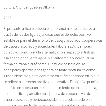
About IISL
Antia Residence
FAQ
Oñati
Editors: Aitor Bengoetxea Alkorta
Calendar
Photo gallery
2023
El presente artículo estudia el emprendimiento colectivo a
es
través de las dos figuras jurídicas que el derecho positivo
establece para el desarrollo del trabajo asociado: cooperativas
eu
de trabajo asociado y sociedades laborales. Autoempleo
colectivo como fórmula alternativa con respecto al trabajo
en
asalariado por cuenta ajena, y al autoempleo individual en
forma de trabajo autónomo. El estudio se basa en las
fr
principales aportaciones generales tanto doctrinales como
jurisprudenciales, para centrarse en el ámbito vasco en lo que
se refiere al derecho positivo cooperativo. El objetivo principal
consiste en aportar un mejor conocimiento de la naturaleza,
características y arquitectura jurídica de cooperativas de
trabajo asociado y sociedades laborales, sobre todo en el
complejo aspecto de la relación jurídica entre la persona socia