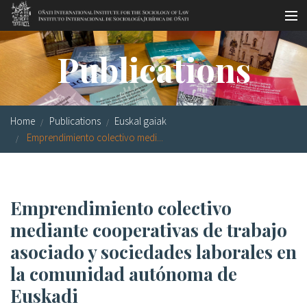
Skip to main content
Socio-legal Master
Publications
Workshops
Visiting scholars
Home
Publications
Euskal gaiak
Library
Emprendimiento colectivo medi...
Publications
Socio-legal Network
Emprendimiento colectivo
mediante cooperativas de trabajo
Grants
asociado y sociedades laborales en
Research
la comunidad autónoma de
Our staff
Euskadi