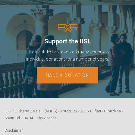
Support the IISL
The Institute has received many generous
individual donations for a number of years.
MAKE A DONATION
IISJ-IISL. Ibarra Zelaia 3 (AHPG) - Aptdo. 28 - 20560 Oñati - Gipuzkoa -
Spain Tel.
+34 94...
Show phone
Disclaimer