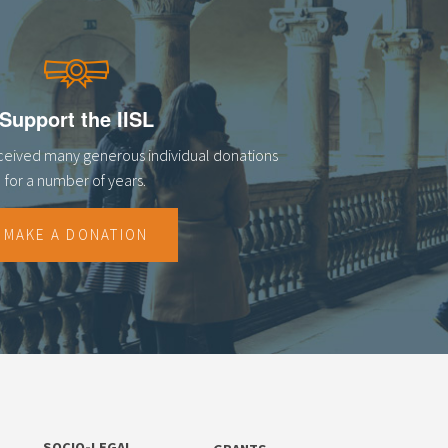
Support the IISL
eceived many generous individual donations
for a number of years.
MAKE A DONATION
SOCIO-LEGAL