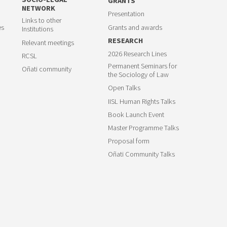
GRANTS
NETWORK
Presentation
Links to other
es
Grants and awards
Institutions
RESEARCH
Relevant meetings
2026 Research Lines
RCSL
Permanent Seminars for
Oñati community
the Sociology of Law
Open Talks
IISL Human Rights Talks
Book Launch Event
Master Programme Talks
Proposal form
Oñati Community Talks