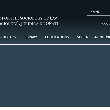
Sear
About 
form
 SCHOLARS
LIBRARY
PUBLICATIONS
SOCIO-LEGAL NETW