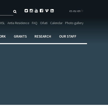
Search
fr






es
eu
en
ch

IISL
Antia Residence
FAQ
Oñati
Calendar
Photo gallery
ORK
GRANTS
RESEARCH
OUR STAFF