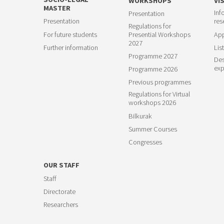
WORKSHOPS
VI
MASTER
Inf
Presentation
Presentation
res
Regulations for
For future students
Presential Workshops
App
2027
Further information
List
Programme 2027
Des
exp
Programme 2026
Previous programmes
Regulations for Virtual
workshops 2026
Bilkurak
Summer Courses
Congresses
OUR STAFF
Staff
Directorate
Researchers