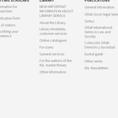
SITING SCHOLARS
LIBRARY
PUBLICATIONS
ormation for
NEW! IMPORTANT
General information
earchers
INFORMATION ABOUT
Oñati Socio-legal Seri
LIBRARY SERVICE
lication form
Sortuz
About the Library
 of visitors
Oñati International
Library timetable,
cribing your
Series in Law and
customer services
erience
Society
Online catalogues
Colección Oñati:
For users
Derecho y Sociedad
General services
Euskal gaiak
For the authors of the
Other series
IISL master theses
IISL Newsletters
Other information