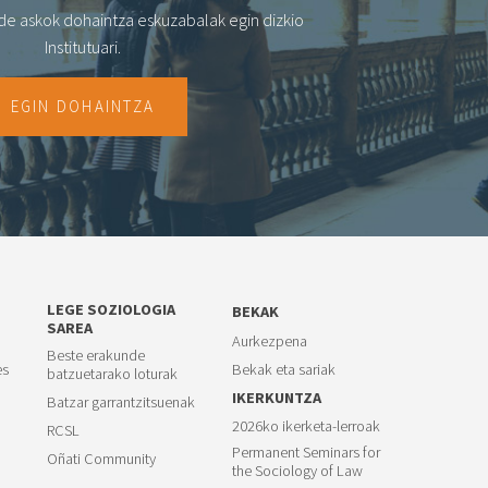
de askok dohaintza eskuzabalak egin dizkio
Institutuari.
EGIN DOHAINTZA
LEGE SOZIOLOGIA
BEKAK
SAREA
Aurkezpena
Beste erakunde
es
Bekak eta sariak
batzuetarako loturak
IKERKUNTZA
Batzar garrantzitsuenak
2026ko ikerketa-lerroak
RCSL
Permanent Seminars for
Oñati Community
the Sociology of Law