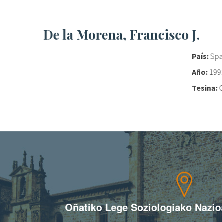
De la Morena, Francisco J.
País:
Spa
Año:
199
Tesina:
Oñatiko Lege Soziologiako Nazi