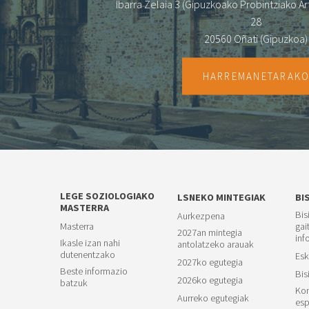
Ibarra Zelaia 3 (Gipuzkoako Probintziako Art
28
20560 Oñati (Gipuzkoa)
HARREMANETARAK
LEGE SOZIOLOGIAKO
LSNEKO MINTEGIAK
BI
MASTERRA
Bis
Aurkezpena
Masterra
gai
2027an mintegia
inf
Ikasle izan nahi
antolatzeko arauak
dutenentzako
Esk
2027ko egutegia
Beste informazio
Bis
2026ko egutegia
batzuk
Kon
Aurreko egutegiak
esp