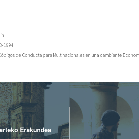
in
3-1994
Códigos de Conducta para Multinacionales en una cambiante Econom
oarteko Erakundea