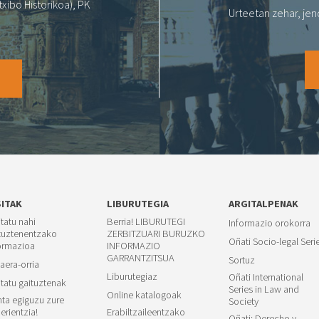
xibo Historikoa), PK
Urteetan zehar, jen
O
SITAK
LIBURUTEGIA
ARGITALPENAK
itatu nahi
Berria! LIBURUTEGI
Informazio orokorra
tuztenentzako
ZERBITZUARI BURUZKO
Oñati Socio-legal Seri
ormazioa
INFORMAZIO
GARRANTZITSUA
Sortuz
aera-orria
Liburutegiaz
Oñati International
itatu gaituztenak
Series in Law and
Online katalogoak
ta egiguzu zure
Society
erientzia!
Erabiltzaileentzako
Oñati: Derecho y