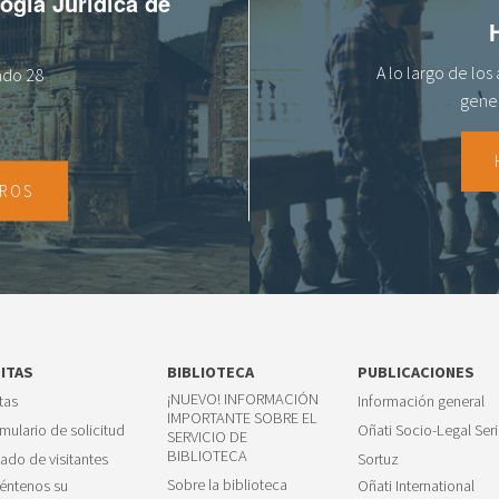
logía Jurídica de
A lo largo de lo
tado 28
gener
TROS
SITAS
BIBLIOTECA
PUBLICACIONES
¡NUEVO! INFORMACIÓN
itas
Información general
IMPORTANTE SOBRE EL
mulario de solicitud
Oñati Socio-Legal Seri
SERVICIO DE
BIBLIOTECA
tado de visitantes
Sortuz
Sobre la biblioteca
éntenos su
Oñati International