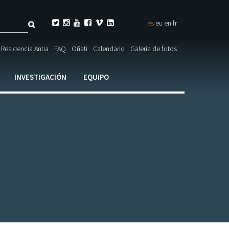
Buscar






es
eu
en
fr
ulario

Residencia Antia
FAQ
Oñati
Calendario
Galería de fotos
ueda
INVESTIGACIÓN
EQUIPO