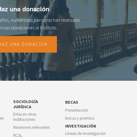
Haz una donación
s años, numerosas personas han realizado
osas donaciones al lnstituto.
HAZ UNA DONACIÓN
SOCIOLOGÍA
BECAS
JURÍDICA
Presentación
Enlaces otras
es
Becas y premios
instituciones
INVESTIGACIÓN
Reuniones relevantes
Líneas de investigación
RCSL