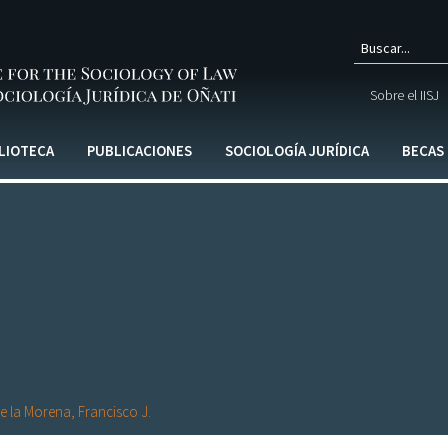
Form
Sobre el IISJ
de
búsq
LIOTECA
PUBLICACIONES
SOCIOLOGÍA JURÍDICA
BECAS
e la Morena, Francisco J.