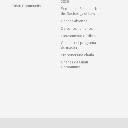
2026
Oñati Community
Permanent Seminars for
the Sociology of Law
Charlas abiertas
Derechos humanos
Lanzamiento de libro
Charlas del programa
de máster
Proponer una charla
Charlas de Oñati
Community