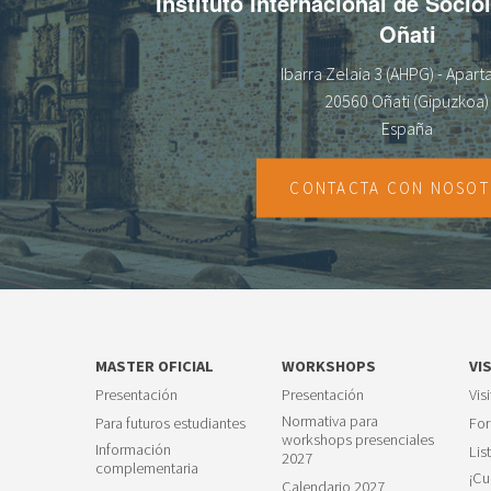
Instituto Internacional de Socio
Oñati
Ibarra Zelaia 3 (AHPG) - Apar
20560 Oñati (Gipuzkoa)
España
CONTACTA CON NOSO
MASTER OFICIAL
WORKSHOPS
VI
Presentación
Presentación
Vis
Normativa para
Para futuros estudiantes
For
workshops presenciales
Información
Lis
2027
complementaria
¡Cu
Calendario 2027