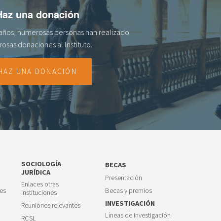
Haz una donación
s años, numerosas personas han realizado
osas donaciones al lnstituto.
HAZ UNA DONACIÓN
SOCIOLOGÍA
BECAS
JURÍDICA
Presentación
Enlaces otras
es
Becas y premios
instituciones
INVESTIGACIÓN
Reuniones relevantes
Líneas de investigación
RCSL