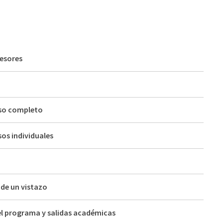
fesores
rso completo
sos individuales
 de un vistazo
el programa y salidas académicas