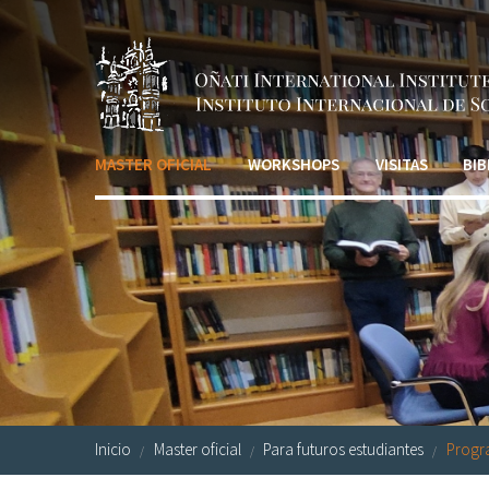
Pasar al contenido principal
MASTER OFICIAL
WORKSHOPS
VISITAS
BIB
Inicio
Master oficial
Para futuros estudiantes
Progr