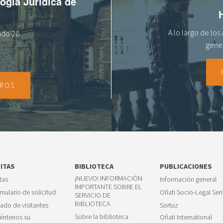
logía Jurídica de
A lo largo de lo
tado 28
gener
TROS
SITAS
BIBLIOTECA
PUBLICACIONES
¡NUEVO! INFORMACIÓN
itas
Información general
IMPORTANTE SOBRE EL
mulario de solicitud
Oñati Socio-Legal Seri
SERVICIO DE
BIBLIOTECA
tado de visitantes
Sortuz
Sobre la biblioteca
éntenos su
Oñati International