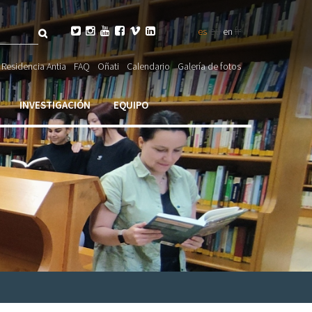
Buscar
eu
fr






es
en
ulario

Residencia Antia
FAQ
Oñati
Calendario
Galería de fotos
ueda
INVESTIGACIÓN
EQUIPO