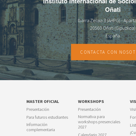
Instituto Internacional de Socio
Oñati
Ibarra Zelaia 3 (AHPG) - Apar
20560 Oñati (Gipuzkoa)
España
CONTACTA CON NOSO
MASTER OFICIAL
WORKSHOPS
VI
Presentación
Presentación
Vis
Normativa para
Para futuros estudiantes
For
workshops presenciales
Información
Lis
2027
complementaria
¡Cu
Calendario 2027