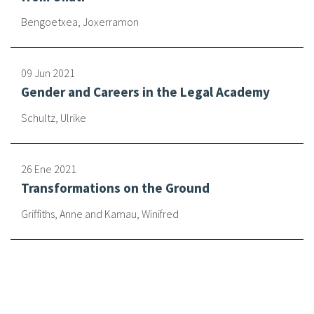
Bengoetxea, Joxerramon
Sobre el IISJ
Residencia Antia
09 Jun 2021
Gender and Careers in the Legal Academy
FAQ
Schultz, Ulrike
Oñati
Calendario
26 Ene 2021
Transformations on the Ground
Galería de fotos
Griffiths, Anne and Kamau, Winifred
es
eu
en