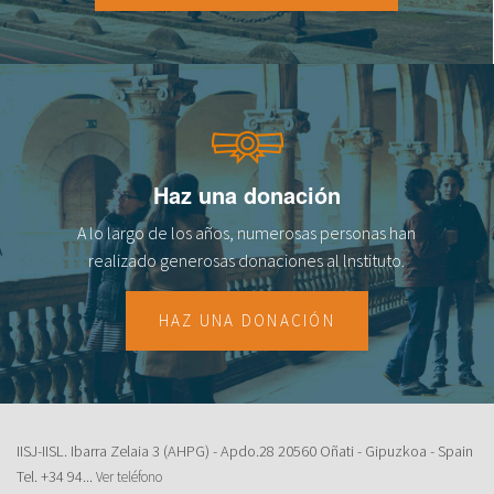
Haz una donación
A lo largo de los años, numerosas personas han
realizado generosas donaciones al lnstituto.
HAZ UNA DONACIÓN
IISJ-IISL. Ibarra Zelaia 3 (AHPG) - Apdo.28 20560 Oñati - Gipuzkoa - Spain
Tel.
+34 94...
Ver teléfono