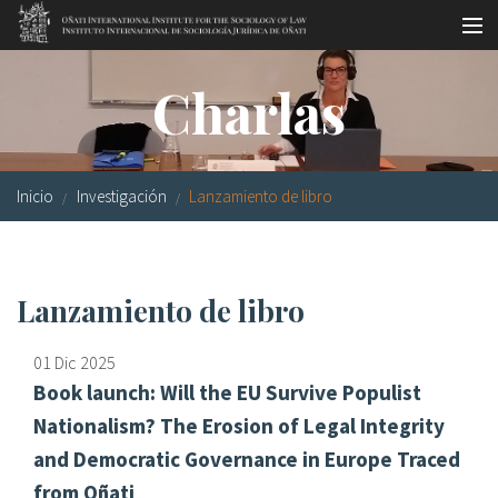
Pasar al contenido principal
Master oficial
Charlas
Workshops
Visitas
Inicio
Investigación
Lanzamiento de libro
Biblioteca
Publicaciones
Lanzamiento de libro
Sociología jurídica
01 Dic 2025
Becas
Book launch: Will the EU Survive Populist
Investigación
Nationalism? The Erosion of Legal Integrity
and Democratic Governance in Europe Traced
Equipo
from Oñati