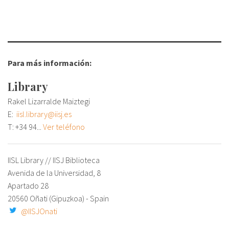
fr
Para más información:
Library
Rakel Lizarralde Maiztegi
E:
iisl.library@iisj.es
T:
+34 94...
Ver teléfono
IISL Library // IISJ Biblioteca
Avenida de la Universidad, 8
Apartado 28
20560 Oñati (Gipuzkoa) - Spain
@IISJOnati