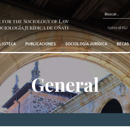
Form
Sobre el IISJ
de
búsq
LIOTECA
PUBLICACIONES
SOCIOLOGÍA JURÍDICA
BECAS
General