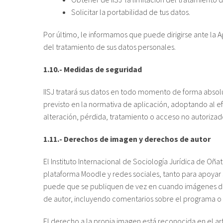
Solicitar la portabilidad de tus datos.
Por último, le informamos que puede dirigirse ante l
del tratamiento de sus datos personales.
1.10.- Medidas de seguridad
IISJ tratará sus datos en todo momento de forma abso
previsto en la normativa de aplicación, adoptando al ef
alteración, pérdida, tratamiento o acceso no autorizad
1.11.- Derechos de imagen y derechos de autor
El Instituto Internacional de Sociología Jurídica de O
plataforma Moodle y redes sociales, tanto para apoyar s
puede que se publiquen de vez en cuando imágenes de l
de autor, incluyendo comentarios sobre el programa o lo
El derecho a la propia imagen está reconocida en el art