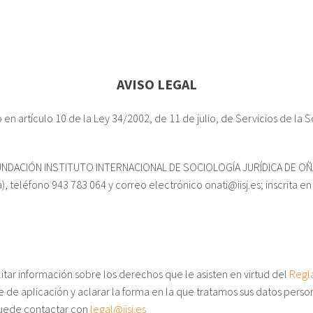
AVISO LEGAL
n artículo 10 de la Ley 34/2002, de 11 de julio, de Servicios de la 
 FUNDACIÓN INSTITUTO INTERNACIONAL DE SOCIOLOGÍA JURÍDICA DE OÑATI
), teléfono 943 783 064 y correo electrónico onati@iisj.es; inscrita e
litar información sobre los derechos que le asisten en virtud del
Regl
 de aplicación y aclarar la forma en la que tratamos sus datos person
 puede contactar con
legal@iisj.es