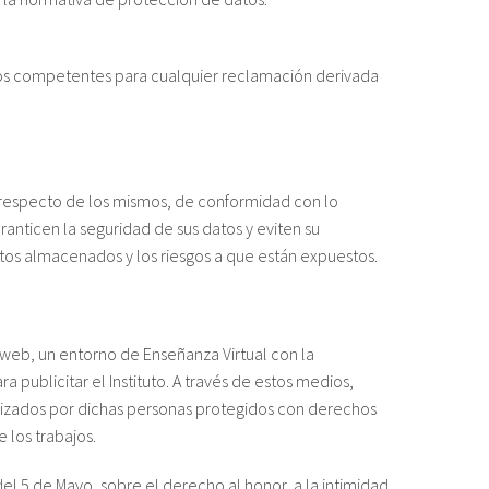
cos competentes para cualquier reclamación derivada
 respecto de los mismos, de conformidad con lo
anticen la seguridad de sus datos y eviten su
atos almacenados y los riesgos a que están expuestos.
 web, un entorno de Enseñanza Virtual con la
publicitar el Instituto. A través de estos medios,
orizados por dichas personas protegidos con derechos
 los trabajos.
del 5 de Mayo, sobre el derecho al honor, a la intimidad