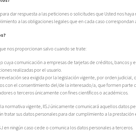
atos?
ra dar respuesta a las peticiones o solicitudes que Usted nos haya re
limiento a las obligaciones legales que en cada caso correspondan 
os?
 que nos proporcionan salvo cuando se trate:
o cuya comunicación a empresas de tarjetas de créditos, bancos y e
ciones realizadas por el usuario.
revelación sea exigida por la legislación vigente, por orden judicial
os con el consentimiento del/de la interesado/a, que formen parte 
adores o terceros únicamente con fines científicos o académicos.
 la normativa vigente, IISJ únicamente comunicará aquellos datos pe
án tratar sus datos personales para dar cumplimiento a la prestaci
SJ en ningún caso cede o comunica los datos personales a terceros.