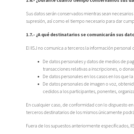
1.6.- ¿Durante cuánto tiempo conservamos sus d
Sus datos serán conservados mientras sean necesarios pa
supresión, así como el tiempo necesario para dar cump
1.7.- ¿A qué destinatarios se comunicarán sus dat
El IISJ no comunica a terceros la información personal
De datos personales y datos de medios de pag
transacciones relativas a inscripciones, o dona
De datos personales en los casos en los que la 
De datos personales de imagen o voz, obtenid
cedidos a los participantes, ponentes, organiz
En cualquier caso, de conformidad con lo dispuesto en
terceros destinatarios de los mismos únicamente podr
Fuera de los supuestos anteriormente especificados, II