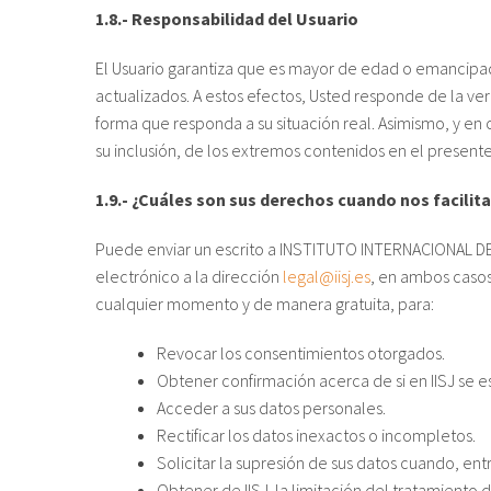
1.8.- Responsabilidad del Usuario
El Usuario garantiza que es mayor de edad o emancipad
actualizados. A estos efectos, Usted responde de la v
forma que responda a su situación real. Asimismo, y en 
su inclusión, de los extremos contenidos en el presen
1.9.- ¿Cuáles son sus derechos cuando nos facilit
Puede enviar un escrito a INSTITUTO INTERNACIONAL DE 
electrónico a la dirección
legal@iisj.es
, en ambos casos
cualquier momento y de manera gratuita, para:
Revocar los consentimientos otorgados.
Obtener confirmación acerca de si en IISJ se 
Acceder a sus datos personales.
Rectificar los datos inexactos o incompletos.
Solicitar la supresión de sus datos cuando, ent
Obtener de IISJ la limitación del tratamiento 