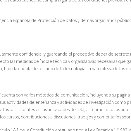
a Agencia Española de Protección de Datos y demás organismos públi
lutamente confidencial y guardando el preceptivo deber de secreto
ecto las medidas de índole técnica y organizativas necesarias que gar
o, habida cuenta del estado de la tecnología, la naturaleza de los d
ñati cuenta con varios métodos de comunicación, incluyendo su página
us actividades de enseñanza y actividades de investigación como para 
os participantes en las actividades del IISJ, así como trabajos aut
s cursos, contribuciones a discusiones, trabajos y comentarios sobre
ículo 18.1 de la Constitución y regulado por la Ley Orgánica 1/1982, 