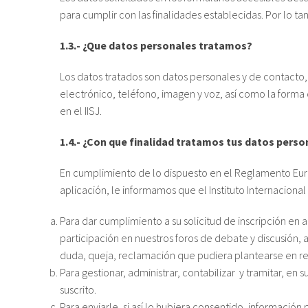
para cumplir con las finalidades establecidas. Por lo ta
1.3.- ¿Que datos personales tratamos?
Los datos tratados son datos personales y de contacto
electrónico, teléfono, imagen y voz, así como la forma 
en el IISJ.
1.4.- ¿Con que finalidad tratamos tus datos perso
En cumplimiento de lo dispuesto en el Reglamento Euro
aplicación, le informamos que el Instituto Internacional
Para dar cumplimiento a su solicitud de inscripción en 
participación en nuestros foros de debate y discusión, 
duda, queja, reclamación que pudiera plantearse en re
Para gestionar, administrar, contabilizar y tramitar, en
suscrito.
Para enviarle, si así lo hubiera consentido, información