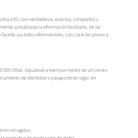
lita a IISJ son verdaderos, exactos, completos y
nte actualizada la información facilitada, de tal
 facilite sus datos informándole, con carácter previo a
0.560 Oñati- Gipuzkoa) o bien por medio de un correo
documento de identidad o pasaporte en vigor, en
ueron recogidos.
n la normativa de protección de datos.