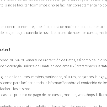
nto, si no se facilitan los mismos o no se facilitan correctamente no 
, en concreto: nombre, apellido, fecha de nacimiento, documento nac
de pago elegida cuando te suscribes a uno. de nuestros cursos, maste
nales?
peo 2016/679 General de Protección de Datos, así como de lo dispue
 de Sociología Jurídica de Oñati (en adelante IISJ) trataremos sus dato
alguno de los cursos, masters, workshops, bilkuras, congresos, blogs y
así como para facilitarle toda la información sobre el contenido de l
lación a los mismos.
 su caso, el proceso de pago de los cursos, masters, workshops, bilkur
 periódica y newsletters relativas a las actividades docentes y de inve