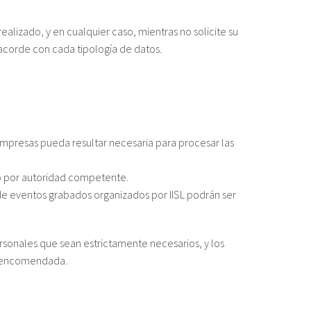
alizado, y en cualquier caso, mientras no solicite su
acorde con cada tipología de datos.
mpresas pueda resultar necesaria para procesar las
, o por autoridad competente.
de eventos grabados organizados por IISL podrán ser
rsonales que sean estrictamente necesarios, y los
ón encomendada.