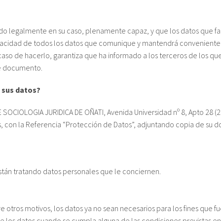
o legalmente en su caso, plenamente capaz, y que los datos que faci
eracidad de todos los datos que comunique y mantendrá convenienteme
caso de hacerlo, garantiza que ha informado a los terceros de los que
te documento.
a sus datos?
SOCIOLOGIA JURIDICA DE OÑATI, Avenida Universidad nº 8, Apto 28 (2
, con la Referencia “Protección de Datos”, adjuntando copia de su 
están tratando datos personales que le conciernen.
re otros motivos, los datos ya no sean necesarios para los fines que f
de los datos cuando se cumpla alguna de las condiciones previstas e