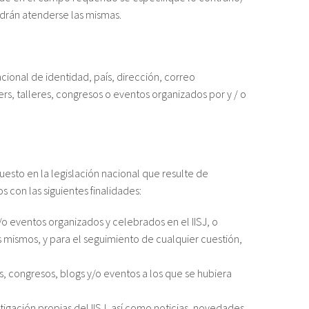
podrán atenderse las mismas.
ional de identidad, país, dirección, correo
rs, talleres, congresos o eventos organizados por y / o
sto en la legislación nacional que resulte de
s con las siguientes finalidades:
/o eventos organizados y celebrados en el IISJ, o
os mismos, y para el seguimiento de cualquier cuestión,
as, congresos, blogs y/o eventos a los que se hubiera
stigación propias del IISJ, así como noticias, novedades,