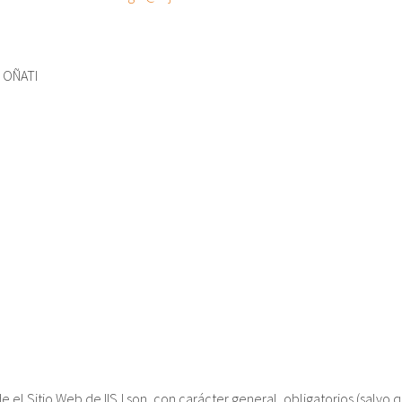
 OÑATI
de el Sitio Web de IISJ son, con carácter general, obligatorios (salvo