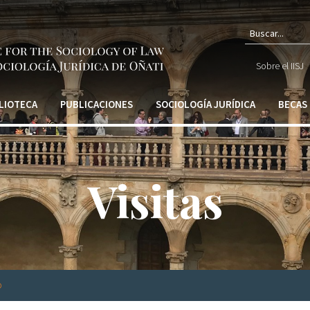
Form
Sobre el IISJ
de
búsq
LIOTECA
PUBLICACIONES
SOCIOLOGÍA JURÍDICA
BECAS
Visitas
o