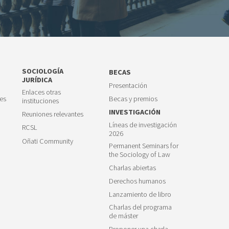
SOCIOLOGÍA
BECAS
JURÍDICA
Presentación
Enlaces otras
es
Becas y premios
instituciones
INVESTIGACIÓN
Reuniones relevantes
Líneas de investigación
RCSL
2026
Oñati Community
Permanent Seminars for
the Sociology of Law
Charlas abiertas
Derechos humanos
Lanzamiento de libro
Charlas del programa
de máster
Proponer una charla