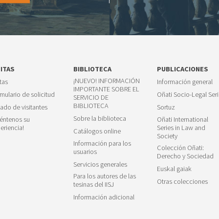
SITAS
BIBLIOTECA
PUBLICACIONES
¡NUEVO! INFORMACIÓN
itas
Información general
IMPORTANTE SOBRE EL
mulario de solicitud
Oñati Socio-Legal Seri
SERVICIO DE
BIBLIOTECA
tado de visitantes
Sortuz
Sobre la biblioteca
éntenos su
Oñati International
eriencia!
Series in Law and
Catálogos online
Society
Información para los
Colección Oñati:
usuarios
Derecho y Sociedad
Servicios generales
Euskal gaiak
Para los autores de las
Otras colecciones
tesinas del IISJ
Información adicional