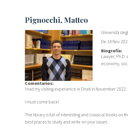
Pignocchi, Matteo
Università deg
De
14 Nov 202
Biografía:
Lawyer, Ph.D. 
economy, socia
Comentarios:
I had my visiting experience in Onati in November 2022.
I must come back!
The library is full of interesting and classical books on t
best places to study and write on your issues.