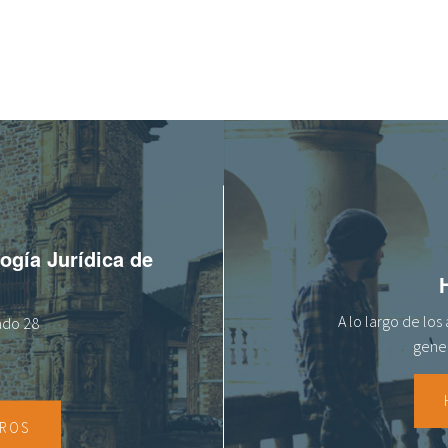
logía Jurídica de
A lo largo de lo
tado 28
gener
TROS