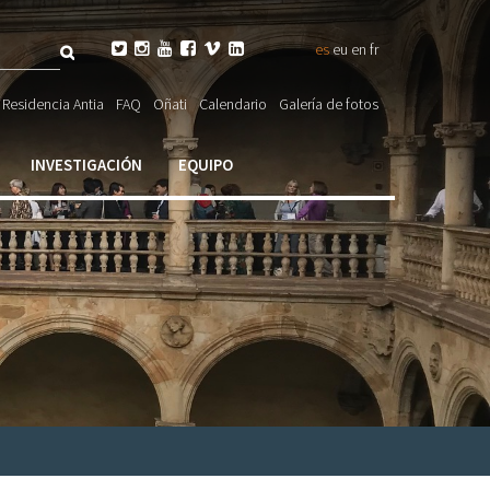
Buscar






es
eu
en
fr
ulario

Residencia Antia
FAQ
Oñati
Calendario
Galería de fotos
ueda
INVESTIGACIÓN
EQUIPO