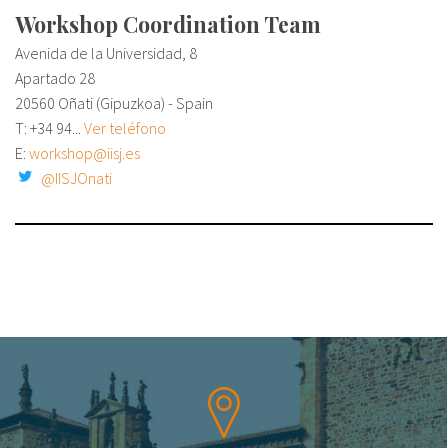
Workshop Coordination Team
Avenida de la Universidad, 8
Apartado 28
20560 Oñati (Gipuzkoa) - Spain
T:
+34 94...
Ver teléfono
E:
workshop@iisj.es
@IISJOnati