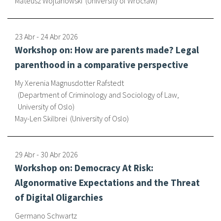
Mateusz Wojtanowski
University of Wrocław
Sobre el IISJ
23 Abr
-
24 Abr
2026
Residencia Antia
Workshop on: How are parents made? Legal
parenthood in a comparative perspective
FAQ
My Xerenia Magnusdotter Rafstedt
Oñati
Department of Criminology and Sociology of Law,
University of Oslo
Calendario
May-Len Skilbrei
University of Oslo
Galería de fotos
29 Abr
-
30 Abr
2026
Workshop on: Democracy At Risk:
es
Algonormative Expectations and the Threat
eu
of Digital Oligarchies
en
Germano Schwartz