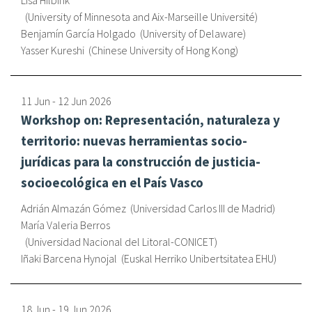
Lisa Hilbink
University of Minnesota and Aix-Marseille Université
Benjamín García Holgado
University of Delaware
Yasser Kureshi
Chinese University of Hong Kong
11 Jun
-
12 Jun
2026
Workshop on: Representación, naturaleza y
territorio: nuevas herramientas socio-
jurídicas para la construcción de justicia-
socioecológica en el País Vasco
Adrián Almazán Gómez
Universidad Carlos III de Madrid
María Valeria Berros
Universidad Nacional del Litoral-CONICET
Iñaki Barcena Hynojal
Euskal Herriko Unibertsitatea EHU
18 Jun
-
19 Jun
2026