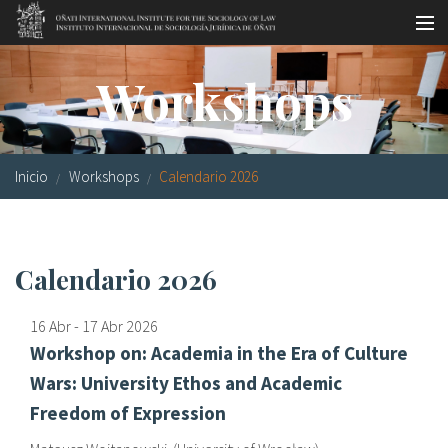
Pasar al contenido principal
Master oficial
Workshops
Workshops
Visitas
Inicio
Workshops
Calendario 2026
Biblioteca
Publicaciones
Calendario 2026
Sociología jurídica
16 Abr
-
17 Abr
2026
Becas
Workshop on: Academia in the Era of Culture
Investigación
Wars: University Ethos and Academic
Freedom of Expression
Equipo