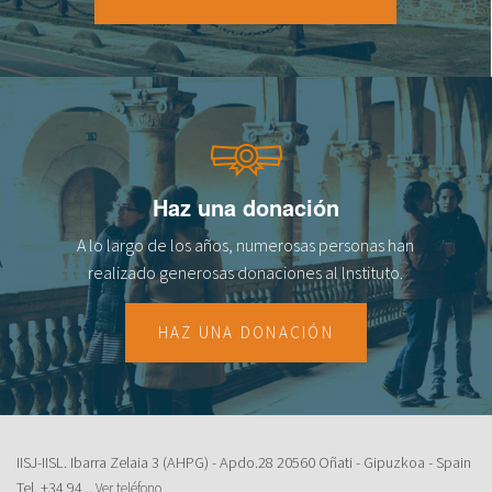
18
19
20
21
Haz una donación
22
A lo largo de los años, numerosas personas han
23
realizado generosas donaciones al lnstituto.
HAZ UNA DONACIÓN
IISJ-IISL. Ibarra Zelaia 3 (AHPG) - Apdo.28 20560 Oñati - Gipuzkoa - Spain
Tel.
+34 94...
Ver teléfono