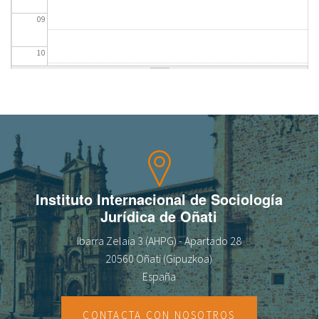
09
fr
10
11
12
13
14
Instituto Internacional de Sociología
Jurídica de Oñati
15
Ibarra Zelaia 3 (AHPG) - Apartado 28
16
20560 Oñati (Gipuzkoa)
España
17
CONTACTA CON NOSOTROS