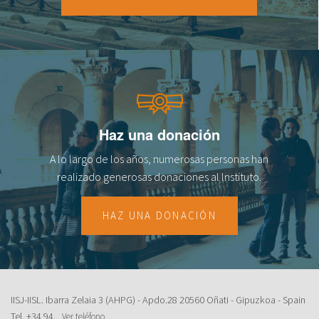
18
19
20
21
Haz una donación
22
A lo largo de los años, numerosas personas han
23
realizado generosas donaciones al lnstituto.
HAZ UNA DONACIÓN
IISJ-IISL. Ibarra Zelaia 3 (AHPG) - Apdo.28 20560 Oñati - Gipuzkoa - Spain
Tel.
+34 94...
Ver teléfono