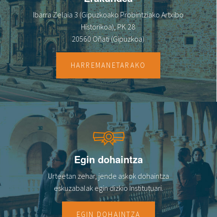
Ibarra Zelaia 3 (Gipuzkoako Probintziako Artxibo
Historikoa), PK 28
20560 Oñati (Gipuzkoa)
HARREMANETARAKO
Egin dohaintza
Urteetan zehar, jende askok dohaintza
eskuzabalak egin dizkio Institutuari.
EGIN DOHAINTZA