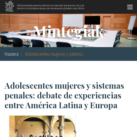
Skip to main content
LSNE
Antixena
Galde-erantzunak
Oñati
Mintegiak
Egutegia
Argazki galeria
Hasiera
Adolescentes mujeres y sistema...
es
eu
Adolescentes mujeres y sistemas
en
penales: debate de experiencias
fr
entre América Latina y Europa