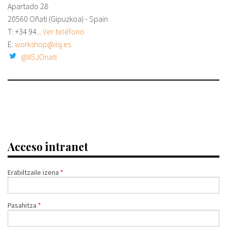
Apartado 28
20560 Oñati (Gipuzkoa) - Spain
T:
+34 94...
Ver teléfono
E:
workshop@iisj.es
@IISJOnati
Acceso intranet
Erabiltzaile izena
*
Pasahitza
*