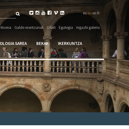
Bilatu






es
eu
en
fr
eta

ntixena
Galde-erantzunak
Oñati
Egutegia
Argazki galeria
larioa
IOLOGIA SAREA
BEKAK
IKERKUNTZA