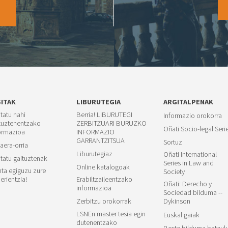
O
SITAK
LIBURUTEGIA
ARGITALPENAK
itatu nahi
Berria! LIBURUTEGI
Informazio orokorra
tuztenentzako
ZERBITZUARI BURUZKO
Oñati Socio-legal Seri
ormazioa
INFORMAZIO
GARRANTZITSUA
Sortuz
aera-orria
Liburutegiaz
Oñati International
itatu gaituztenak
Series in Law and
Online katalogoak
ta egiguzu zure
Society
erientzia!
Erabiltzaileentzako
Oñati: Derecho y
informazioa
Sociedad bilduma --
Zerbitzu orokorrak
Dykinson
LSNEn master tesia egin
Euskal gaiak
dutenentzako
Beste bilduma batzuk