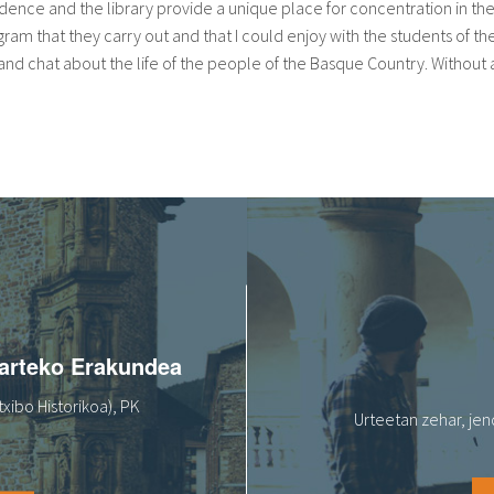
residence and the library provide a unique place for concentration in 
ogram that they carry out and that I could enjoy with the students of th
 and chat about the life of the people of the Basque Country. Without a
oarteko Erakundea
xibo Historikoa), PK
Urteetan zehar, jen