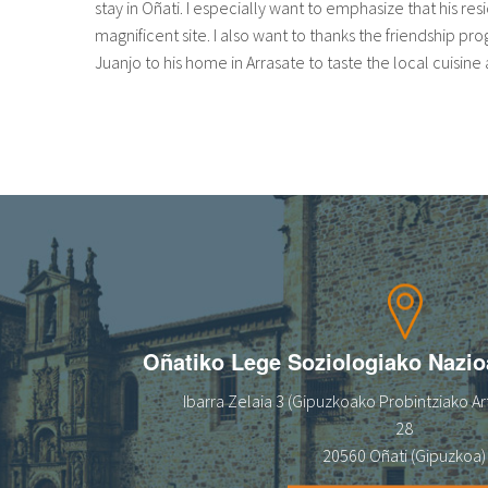
stay in Oñati. I especially want to emphasize that his 
magnificent site. I also want to thanks the friendship pr
Juanjo to his home in Arrasate to taste the local cuisine
Oñatiko Lege Soziologiako Nazi
Ibarra Zelaia 3 (Gipuzkoako Probintziako Art
28
20560 Oñati (Gipuzkoa)