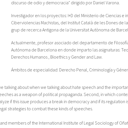
discurso de odio y democracia" dirigido por Daniel Varona.
Investigador en los proyectos: I+D del Ministerio de Ciencias e 
Ciberviolencias Machistas, del Institut Català de les Dones de l
grup de recerca Antigona de la Universitat Autònoma de Barce
Actualmente, profesor asociado del departamento de Filosofía
Autónoma de Barcelona en donde imparto las asignaturas: Teor
Derechos Humanos , Bioethics y Gender and Law.
Ámbitos de especialidad: Derecho Penal, Criminología y Géner
 we talking about when we talking about hate speech and the importan
 speeches as a weapon of political propaganda. Second, in which contex
alyze if this issue produces a break in democracy and if its regulation is
legal strategies to combat these kinds of speeches.
f and members of the International Institute of Legal Sociology of Oñ