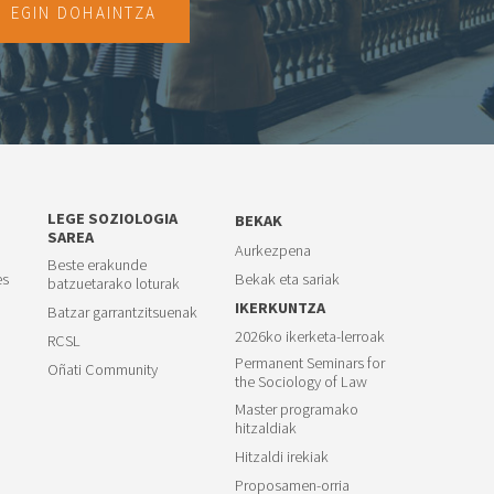
EGIN DOHAINTZA
LEGE SOZIOLOGIA
BEKAK
SAREA
Aurkezpena
Beste erakunde
es
Bekak eta sariak
batzuetarako loturak
IKERKUNTZA
Batzar garrantzitsuenak
2026ko ikerketa-lerroak
RCSL
Permanent Seminars for
Oñati Community
the Sociology of Law
Master programako
hitzaldiak
Hitzaldi irekiak
Proposamen-orria