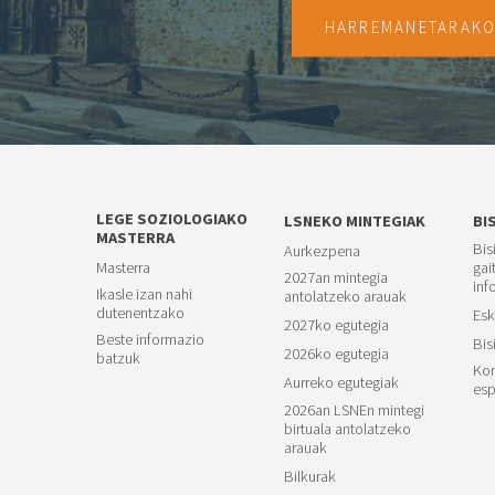
HARREMANETARAK
LEGE SOZIOLOGIAKO
LSNEKO MINTEGIAK
BI
MASTERRA
Bis
Aurkezpena
Masterra
gai
2027an mintegia
inf
Ikasle izan nahi
antolatzeko arauak
dutenentzako
Esk
2027ko egutegia
Beste informazio
Bis
2026ko egutegia
batzuk
Kon
Aurreko egutegiak
esp
2026an LSNEn mintegi
birtuala antolatzeko
arauak
Bilkurak