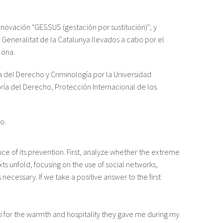
innovación "GESSUS (gestación por sustitución)"; y
a Generalitat de la Catalunya llevados a cabo por el
lona.
 del Derecho y Criminología por la Universidad
ía del Derecho, Protección Internacional de los
o.
ce of its prevention. First, analyze whether the extreme
ts unfold, focusing on the use of social networks,
 necessary. If we take a positive answer to the first
ati for the warmth and hospitality they gave me during my