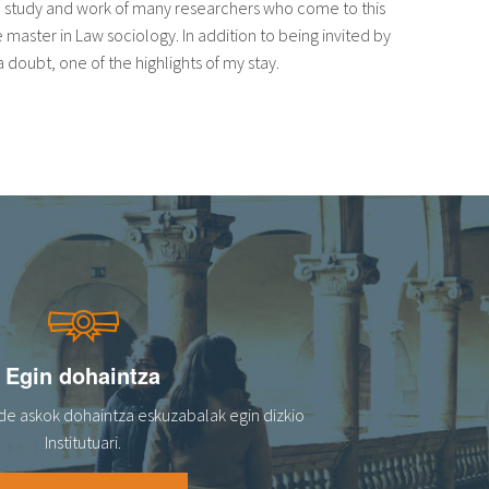
the study and work of many researchers who come to this
e master in Law sociology. In addition to being invited by
 doubt, one of the highlights of my stay.
Egin dohaintza
de askok dohaintza eskuzabalak egin dizkio
Institutuari.