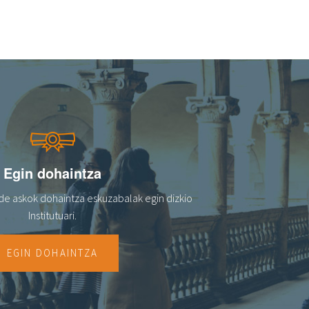
Egin dohaintza
de askok dohaintza eskuzabalak egin dizkio
Institutuari.
EGIN DOHAINTZA