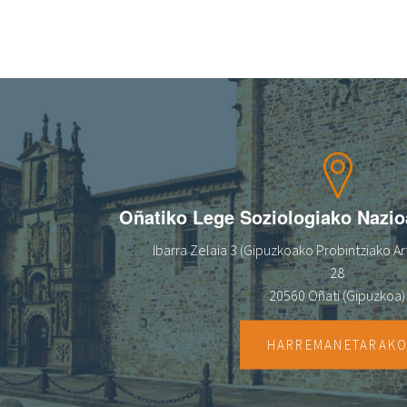
Oñatiko Lege Soziologiako Nazi
Ibarra Zelaia 3 (Gipuzkoako Probintziako Art
28
20560 Oñati (Gipuzkoa)
HARREMANETARAK