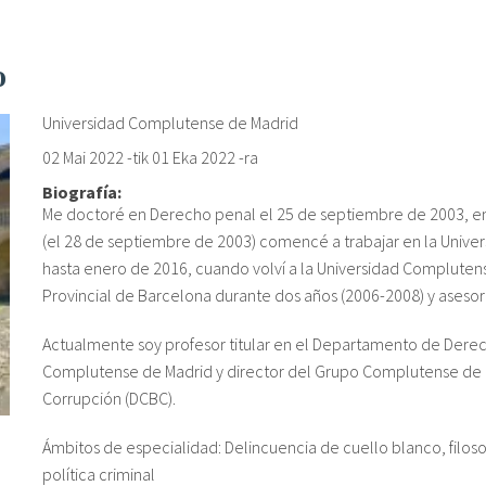
o
Universidad Complutense de Madrid
02 Mai 2022
-tik
01 Eka 2022
-ra
Biografía:
Me doctoré en Derecho penal el 25 de septiembre de 2003, en
(el 28 de septiembre de 2003) comencé a trabajar en la Unive
hasta enero de 2016, cuando volví a la Universidad Complutense.
Provincial de Barcelona durante dos años (2006-2008) y asesor 
Actualmente soy profesor titular en el Departamento de Derec
Complutense de Madrid y director del Grupo Complutense de I
Corrupción (DCBC).
Ámbitos de especialidad: Delincuencia de cuello blanco, filoso
política criminal