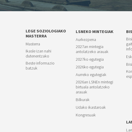
LEGE SOZIOLOGIAKO
LSNEKO MINTEGIAK
BI
MASTERRA
Bis
Aurkezpena
Masterra
gai
2027an mintegia
inf
Ikasle izan nahi
antolatzeko arauak
dutenentzako
Esk
2027ko egutegia
Beste informazio
Bis
2026ko egutegia
batzuk
Kon
Aurreko egutegiak
esp
2026an LSNEn mintegi
birtuala antolatzeko
arauak
Bilkurak
Udako ikastaroak
Kongresuak
LA
Lan