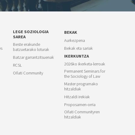
LEGE SOZIOLOGIA
BEKAK
SAREA
Aurkezpena
Beste erakunde
es
Bekak eta sariak
batzuetarako loturak
IKERKUNTZA
Batzar garrantzitsuenak
2026ko ikerketa-lerroak
RCSL
Permanent Seminars for
Oñati Community
the Sociology of Law
Master programako
hitzaldiak
Hitzaldi irekiak
Proposamen-orria
Oñati Communityren
hitzaldiak