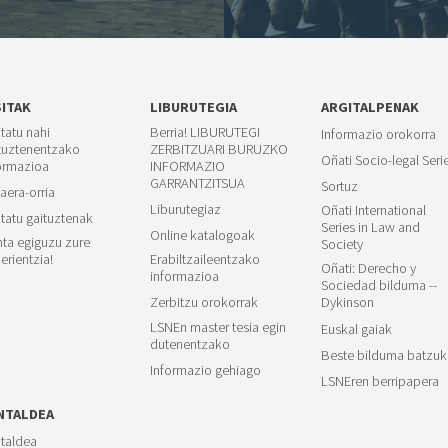
SITAK
LIBURUTEGIA
ARGITALPENAK
itatu nahi
Berria! LIBURUTEGI
Informazio orokorra
tuztenentzako
ZERBITZUARI BURUZKO
Oñati Socio-legal Seri
ormazioa
INFORMAZIO
GARRANTZITSUA
Sortuz
aera-orria
Liburutegiaz
Oñati International
itatu gaituztenak
Series in Law and
Online katalogoak
ta egiguzu zure
Society
erientzia!
Erabiltzaileentzako
Oñati: Derecho y
informazioa
Sociedad bilduma --
Zerbitzu orokorrak
Dykinson
LSNEn master tesia egin
Euskal gaiak
dutenentzako
Beste bilduma batzuk
Informazio gehiago
LSNEren berripapera
NTALDEA
taldea