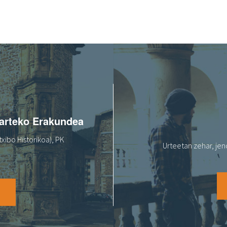
oarteko Erakundea
xibo Historikoa), PK
Urteetan zehar, jen
O