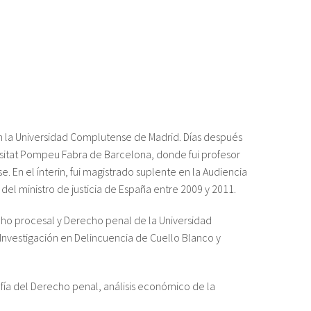
 la Universidad Complutense de Madrid. Días después
rsitat Pompeu Fabra de Barcelona, donde fui profesor
 En el ínterin, fui magistrado suplente en la Audiencia
del ministro de justicia de España entre 2009 y 2011.
ho procesal y Derecho penal de la Universidad
nvestigación en Delincuencia de Cuello Blanco y
fía del Derecho penal, análisis económico de la