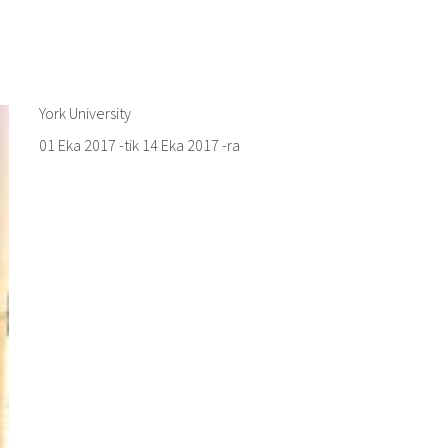
York University
01 Eka 2017
-tik
14 Eka 2017
-ra