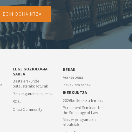
EGIN DOHAINTZA
LEGE SOZIOLOGIA
BEKAK
SAREA
Aurkezpena
Beste erakunde
es
Bekak eta sariak
batzuetarako loturak
IKERKUNTZA
Batzar garrantzitsuenak
2026ko ikerketa-lerroak
RCSL
Permanent Seminars for
Oñati Community
the Sociology of Law
Master programako
hitzaldiak