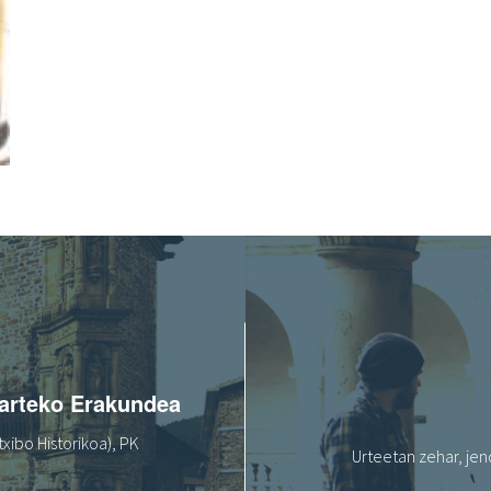
oarteko Erakundea
xibo Historikoa), PK
Urteetan zehar, jen