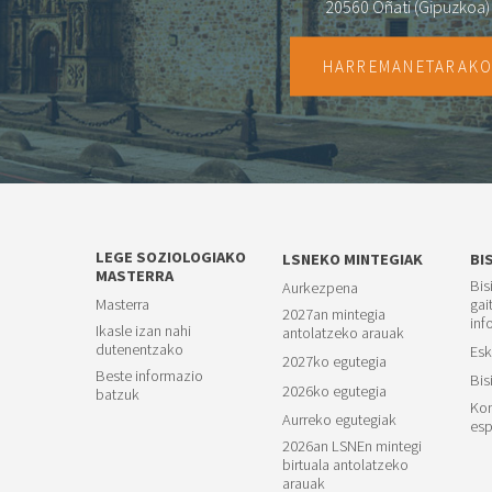
20560 Oñati (Gipuzkoa)
HARREMANETARAK
LEGE SOZIOLOGIAKO
LSNEKO MINTEGIAK
BI
MASTERRA
Bis
Aurkezpena
Masterra
gai
2027an mintegia
inf
Ikasle izan nahi
antolatzeko arauak
dutenentzako
Esk
2027ko egutegia
Beste informazio
Bis
2026ko egutegia
batzuk
Kon
Aurreko egutegiak
esp
2026an LSNEn mintegi
birtuala antolatzeko
arauak