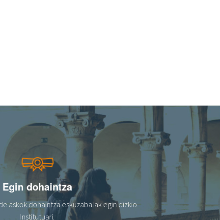
Egin dohaintza
de askok dohaintza eskuzabalak egin dizkio
Institutuari.