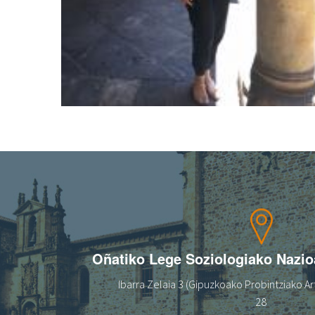
Oñatiko Lege Soziologiako Nazi
Ibarra Zelaia 3 (Gipuzkoako Probintziako Art
28