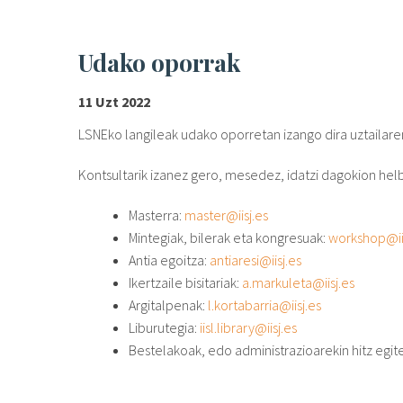
Udako oporrak
11 Uzt 2022
LSNEko langileak udako oporretan izango dira uztailaren
Kontsultarik izanez gero, mesedez, idatzi dagokion hel
Masterra:
master@iisj.es
Mintegiak, bilerak eta kongresuak:
workshop@ii
Antia egoitza:
antiaresi@iisj.es
Ikertzaile bisitariak:
a.markuleta@iisj.es
Argitalpenak:
l.kortabarria@iisj.es
Liburutegia:
iisl.library@iisj.es
Bestelakoak, edo administrazioarekin hitz egit