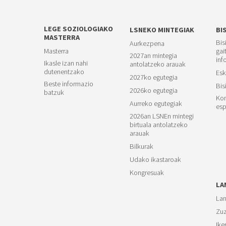
LEGE SOZIOLOGIAKO
LSNEKO MINTEGIAK
BI
MASTERRA
Bis
Aurkezpena
Masterra
gai
2027an mintegia
inf
Ikasle izan nahi
antolatzeko arauak
dutenentzako
Esk
2027ko egutegia
Beste informazio
Bis
2026ko egutegia
batzuk
Kon
Aurreko egutegiak
esp
2026an LSNEn mintegi
birtuala antolatzeko
arauak
Bilkurak
Udako ikastaroak
Kongresuak
LA
Lan
Zuz
Ike