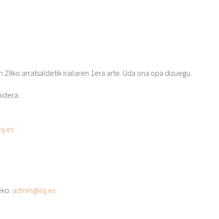
 29ko arratsaldetik irailaren 1era arte. Uda ona opa dizuegu.
bidera:
sj.es
eko:
admin@iisj.es