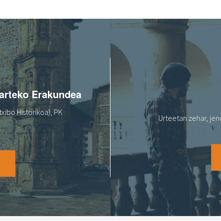
oarteko Erakundea
xibo Historikoa), PK
Urteetan zehar, jen
O