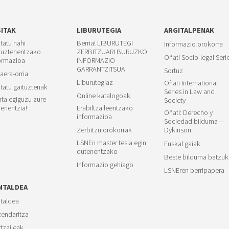
SITAK
LIBURUTEGIA
ARGITALPENAK
itatu nahi
Berria! LIBURUTEGI
Informazio orokorra
tuztenentzako
ZERBITZUARI BURUZKO
Oñati Socio-legal Seri
ormazioa
INFORMAZIO
GARRANTZITSUA
Sortuz
aera-orria
Liburutegiaz
Oñati International
itatu gaituztenak
Series in Law and
Online katalogoak
ta egiguzu zure
Society
erientzia!
Erabiltzaileentzako
Oñati: Derecho y
informazioa
Sociedad bilduma --
Zerbitzu orokorrak
Dykinson
LSNEn master tesia egin
Euskal gaiak
dutenentzako
Beste bilduma batzuk
Informazio gehiago
LSNEren berripapera
NTALDEA
taldea
endaritza
rtzaileak