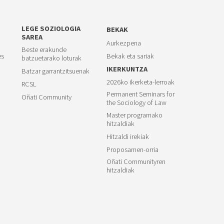
LEGE SOZIOLOGIA
BEKAK
SAREA
Aurkezpena
Beste erakunde
es
Bekak eta sariak
batzuetarako loturak
IKERKUNTZA
Batzar garrantzitsuenak
2026ko ikerketa-lerroak
RCSL
Permanent Seminars for
Oñati Community
the Sociology of Law
Master programako
hitzaldiak
Hitzaldi irekiak
Proposamen-orria
Oñati Communityren
hitzaldiak