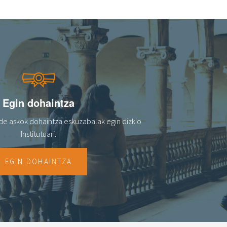
Egin dohaintza
de askok dohaintza eskuzabalak egin dizkio
Institutuari.
EGIN DOHAINTZA