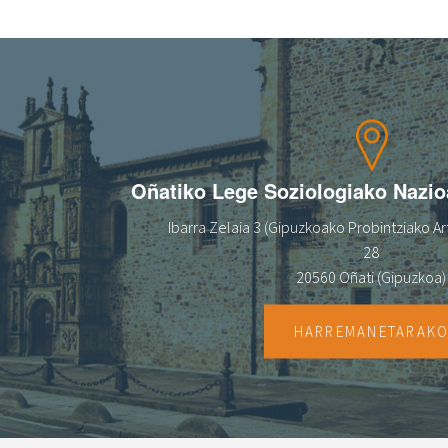
Oñatiko Lege Soziologiako Nazi
Ibarra Zelaia 3 (Gipuzkoako Probintziako Art
28
20560 Oñati (Gipuzkoa)
HARREMANETARAK