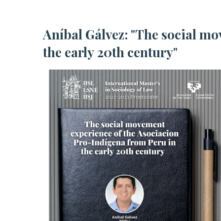
Aníbal Gálvez: "The social movement experience of the Asociación Pro-Indígena from Peru in
the early 20th century"