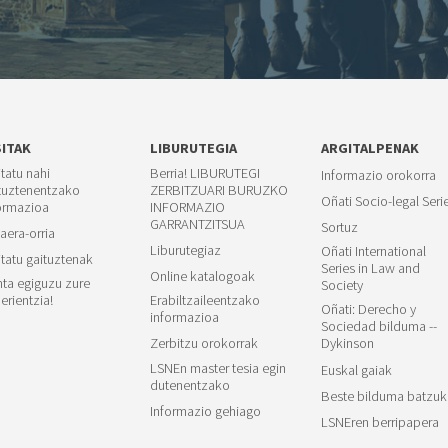
SITAK
LIBURUTEGIA
ARGITALPENAK
itatu nahi
Berria! LIBURUTEGI
Informazio orokorra
tuztenentzako
ZERBITZUARI BURUZKO
Oñati Socio-legal Seri
ormazioa
INFORMAZIO
GARRANTZITSUA
Sortuz
aera-orria
Liburutegiaz
Oñati International
itatu gaituztenak
Series in Law and
Online katalogoak
ta egiguzu zure
Society
erientzia!
Erabiltzaileentzako
Oñati: Derecho y
informazioa
Sociedad bilduma --
Zerbitzu orokorrak
Dykinson
LSNEn master tesia egin
Euskal gaiak
dutenentzako
Beste bilduma batzuk
Informazio gehiago
LSNEren berripapera