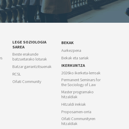
LEGE SOZIOLOGIA
BEKAK
SAREA
Aurkezpena
Beste erakunde
es
Bekak eta sariak
batzuetarako loturak
IKERKUNTZA
Batzar garrantzitsuenak
2026ko ikerketa-lerroak
RCSL
Permanent Seminars for
Oñati Community
the Sociology of Law
Master programako
hitzaldiak
Hitzaldi irekiak
Proposamen-orria
Oñati Communityren
hitzaldiak