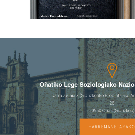
Oñatiko Lege Soziologiako Nazi
Ibarra Zelaia 3 (Gipuzkoako Probintziako Art
28
20560 Oñati (Gipuzkoa)
HARREMANETARAK