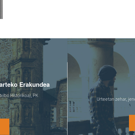
oarteko Erakundea
xibo Historikoa), PK
Urteetan zehar, jen
O