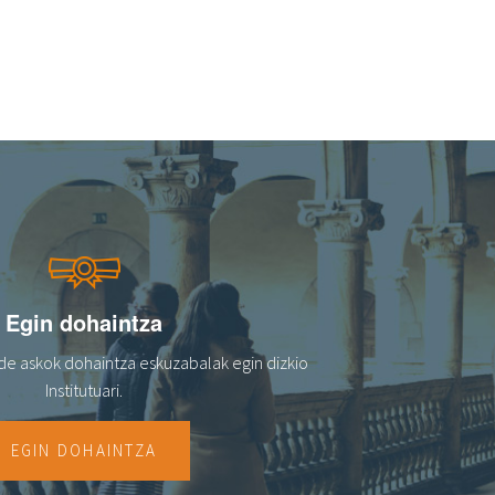
Egin dohaintza
de askok dohaintza eskuzabalak egin dizkio
Institutuari.
EGIN DOHAINTZA