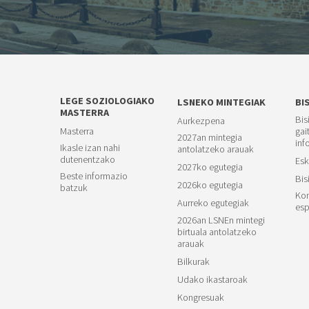
LEGE SOZIOLOGIAKO
LSNEKO MINTEGIAK
BI
MASTERRA
Bis
Aurkezpena
Masterra
gai
2027an mintegia
inf
Ikasle izan nahi
antolatzeko arauak
dutenentzako
Esk
2027ko egutegia
Beste informazio
Bis
2026ko egutegia
batzuk
Kon
Aurreko egutegiak
esp
2026an LSNEn mintegi
birtuala antolatzeko
arauak
Bilkurak
Udako ikastaroak
Kongresuak