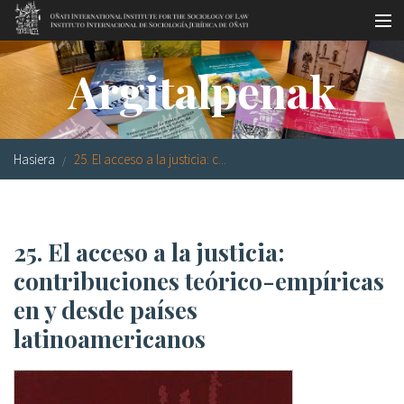
Skip to main content
LSNE
Antixena
Galde-erantzunak
Oñati
Argitalpenak
Egutegia
Argazki galeria
Hasiera
25. El acceso a la justicia: c...
es
eu
25. El acceso a la justicia:
en
contribuciones teórico-empíricas
fr
en y desde países
latinoamericanos