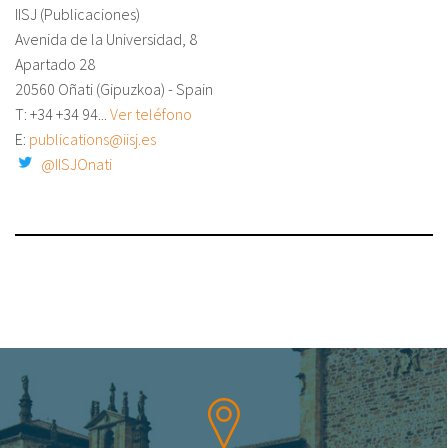
IISJ (Publicaciones)
Avenida de la Universidad, 8
Apartado 28
20560 Oñati (Gipuzkoa) - Spain
T: +34
+34 94...
Ver teléfono
E:
publications@iisj.es
@IISJOnati