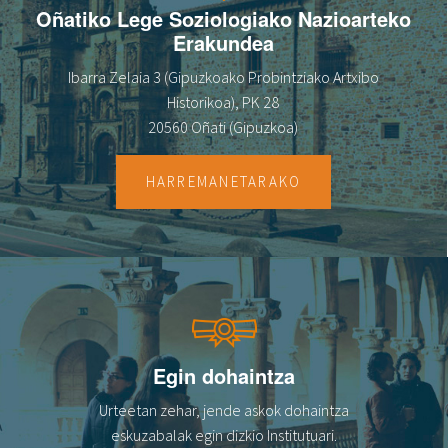
Oñatiko Lege Soziologiako Nazioarteko
Erakundea
Ibarra Zelaia 3 (Gipuzkoako Probintziako Artxibo
Historikoa), PK 28
20560 Oñati (Gipuzkoa)
HARREMANETARAKO
Egin dohaintza
Urteetan zehar, jende askok dohaintza
eskuzabalak egin dizkio Institutuari.