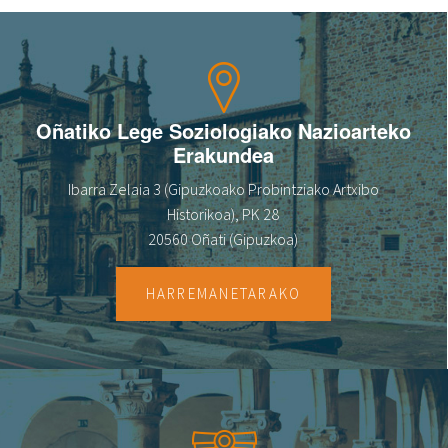
Oñatiko Lege Soziologiako Nazioarteko
Erakundea
Ibarra Zelaia 3 (Gipuzkoako Probintziako Artxibo
Historikoa), PK 28
20560 Oñati (Gipuzkoa)
HARREMANETARAKO