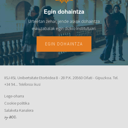
Egin dohaintza
Urteetan zehar, jende askok dohaintza
eskuzabalak egin dizkio Institutuari.
EGIN DOHAINTZA
IISJ-IISL Unibertsitate Etorbidea 8 - 28 P.K. 20560 Oñati - Gipuzkoa. Tel.
+34 94...
Telefonoa ikusi
Lege-oharra
Cookie politika
Salaketa Kanalera