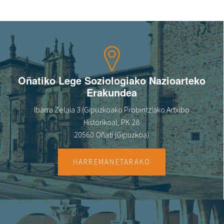
Oñatiko Lege Soziologiako Nazioarteko
Erakundea
Ibarra Zelaia 3 (Gipuzkoako Probintziako Artxibo
Historikoa), PK 28
20560 Oñati (Gipuzkoa)
HARREMANETARAKO