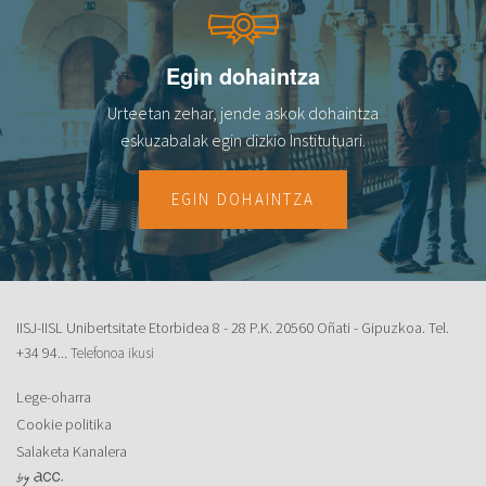
Egin dohaintza
Urteetan zehar, jende askok dohaintza
eskuzabalak egin dizkio Institutuari.
EGIN DOHAINTZA
IISJ-IISL Unibertsitate Etorbidea 8 - 28 P.K. 20560 Oñati - Gipuzkoa. Tel.
+34 94...
Telefonoa ikusi
Lege-oharra
Cookie politika
Salaketa Kanalera