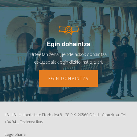
Egin dohaintza
Urteetan zehar, jende askok dohaintza
eskuzabalak egin dizkio Institutuari.
EGIN DOHAINTZA
IISJ-IISL Unibertsitate Etorbidea 8 - 28 P.K. 20560 Oñati - Gipuzkoa. Tel.
+34 94...
Telefonoa ikusi
Lege-oharra