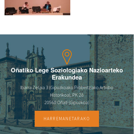
Oñatiko Lege Soziologiako Nazioarteko
Erakundea
Ibarra Zelaia 3 (Gipuzkoako Probintziako Artxibo
Historikoa), PK 28
20560 Oñati (Gipuzkoa)
HARREMANETARAKO