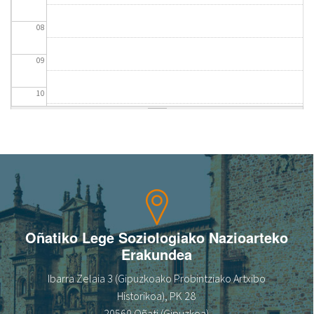
08
09
10
11
12
13
14
Oñatiko Lege Soziologiako Nazioarteko
Erakundea
15
Ibarra Zelaia 3 (Gipuzkoako Probintziako Artxibo
16
Historikoa), PK 28
20560 Oñati (Gipuzkoa)