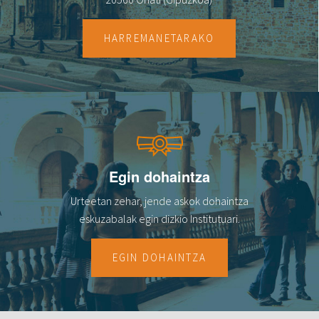
17
HARREMANETARAKO
18
19
20
21
Egin dohaintza
22
Urteetan zehar, jende askok dohaintza
23
eskuzabalak egin dizkio Institutuari.
EGIN DOHAINTZA