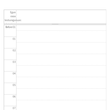
Egun
osoa
testuinguruan:
datetime
Before 01
01
02
03
04
05
06
07