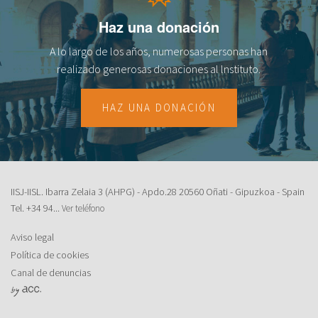
fr
Haz una donación
A lo largo de los años, numerosas personas han
realizado generosas donaciones al lnstituto.
HAZ UNA DONACIÓN
IISJ-IISL. Ibarra Zelaia 3 (AHPG) - Apdo.28 20560 Oñati - Gipuzkoa - Spain
Tel.
+34 94...
Ver teléfono
Aviso legal
Política de cookies
Canal de denuncias