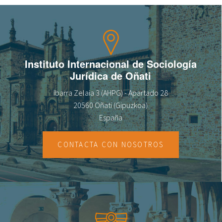
Sobre el IISJ
Residencia Antia
Instituto Internacional de Sociología
FAQ
Jurídica de Oñati
Oñati
Ibarra Zelaia 3 (AHPG) - Apartado 28
20560 Oñati (Gipuzkoa)
Calendario
España
Galería de fotos
CONTACTA CON NOSOTROS
es
eu
en