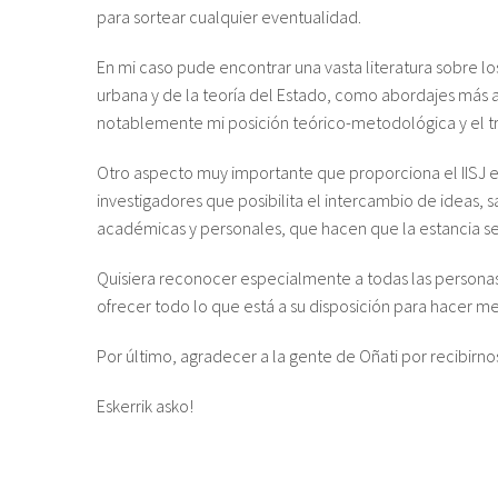
para sortear cualquier eventualidad.
En mi caso pude encontrar una vasta literatura sobre los
urbana y de la teoría del Estado, como abordajes más a
notablemente mi posición teórico-metodológica y el tr
Otro aspecto muy importante que proporciona el IISJ es
investigadores que posibilita el intercambio de ideas, sa
académicas y personales, que hacen que la estancia 
Quisiera reconocer especialmente a todas las personas
ofrecer todo lo que está a su disposición para hacer me
Por último, agradecer a la gente de Oñati por recibirn
Eskerrik asko!