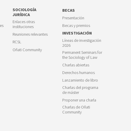
SOCIOLOGÍA
BECAS
JURÍDICA
Presentación
Enlaces otras
es
Becas y premios
instituciones
INVESTIGACIÓN
Reuniones relevantes
Líneas de investigación
RCSL
2026
Oñati Community
Permanent Seminars for
the Sociology of Law
Charlas abiertas
Derechos humanos
Lanzamiento de libro
Charlas del programa
de máster
Proponer una charla
Charlas de Oñati
Community