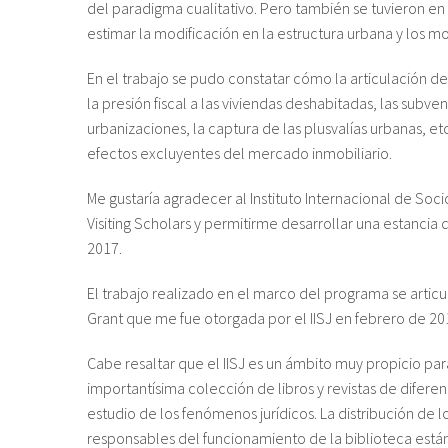
del paradigma cualitativo. Pero también se tuvieron en
estimar la modificación en la estructura urbana y los m
En el trabajo se pudo constatar cómo la articulación de
la presión fiscal a las viviendas deshabitadas, las subven
urbanizaciones, la captura de las plusvalías urbanas, etc
efectos excluyentes del mercado inmobiliario.
Me gustaría agradecer al Instituto Internacional de Soci
Visiting Scholars y permitirme desarrollar una estanci
2017.
El trabajo realizado en el marco del programa se arti
Grant que me fue otorgada por el IISJ en febrero de 20
Cabe resaltar que el IISJ es un ámbito muy propicio para
importantísima colección de libros y revistas de diferen
estudio de los fenómenos jurídicos. La distribución de 
responsables del funcionamiento de la biblioteca están