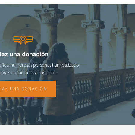
Haz una donación
s años, numerosas personas han realizado
osas donaciones al lnstituto.
HAZ UNA DONACIÓN