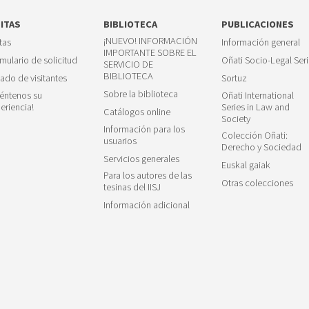
SITAS
BIBLIOTECA
PUBLICACIONES
¡NUEVO! INFORMACIÓN
itas
Información general
IMPORTANTE SOBRE EL
mulario de solicitud
Oñati Socio-Legal Seri
SERVICIO DE
BIBLIOTECA
tado de visitantes
Sortuz
Sobre la biblioteca
éntenos su
Oñati International
eriencia!
Series in Law and
Catálogos online
Society
Información para los
Colección Oñati:
usuarios
Derecho y Sociedad
Servicios generales
Euskal gaiak
Para los autores de las
Otras colecciones
tesinas del IISJ
Información adicional