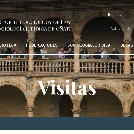
Form
Sobre el IISJ
de
búsq
LIOTECA
PUBLICACIONES
SOCIOLOGÍA JURÍDICA
BECAS
Visitas