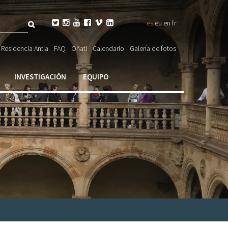
Buscar






es
eu
en
fr
ulario

Residencia Antia
FAQ
Oñati
Calendario
Galería de fotos
ueda
INVESTIGACIÓN
EQUIPO