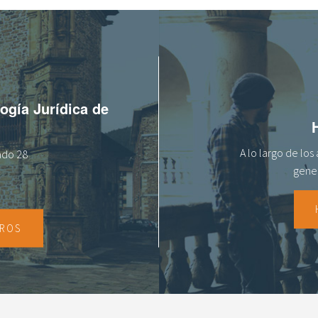
logía Jurídica de
A lo largo de lo
tado 28
gener
TROS