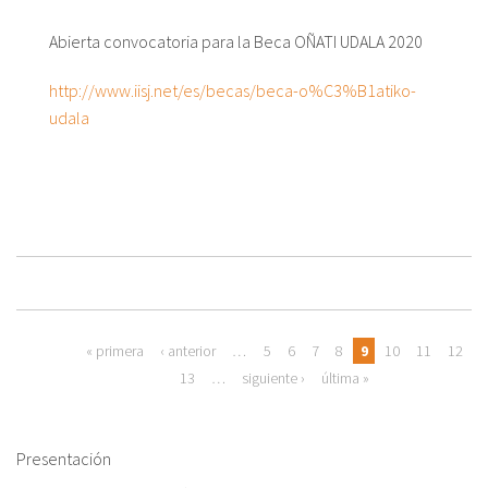
Abierta convocatoria para la Beca OÑATI UDALA 2020
http://www.iisj.net/es/becas/beca-o%C3%B1atiko-
udala
Páginas
« primera
‹ anterior
…
5
6
7
8
9
10
11
12
13
…
siguiente ›
última »
Presentación