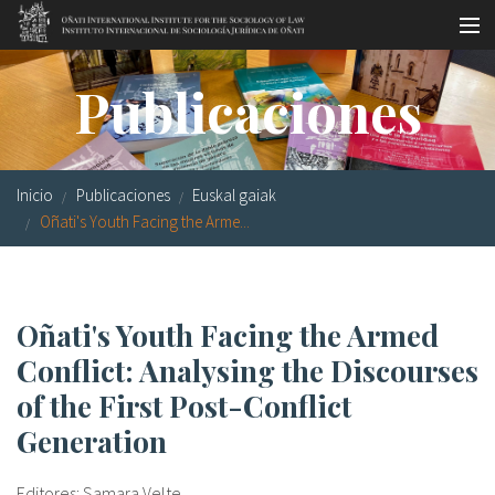
Pasar al contenido principal
Master oficial
Publicaciones
Workshops
Visitas
Inicio
Publicaciones
Euskal gaiak
Biblioteca
Oñati's Youth Facing the Arme...
Publicaciones
Sociología jurídica
Oñati's Youth Facing the Armed
Conflict: Analysing the Discourses
Becas
of the First Post-Conflict
Investigación
Generation
Equipo
Editores: Samara Velte