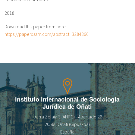
2018
Sobre el IISJ
Download this paper from here:
Residencia Antia
https://papers.ssrn.com/abstract=3284366
FAQ
Oñati
Calendario
Galería de fotos
Instituto Internacional de Sociología
es
Jurídica de Oñati
Ibarra Zelaia 3 (AHPG) - Apartado 28
eu
20560 Oñati (Gipuzkoa)
en
España