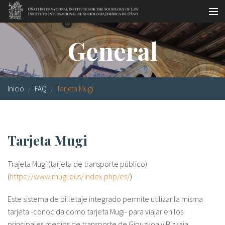
Pasar al contenido principal
Master oficial
General
Workshops
Visitas
Inicio
FAQ
Tarjeta Mugi
Biblioteca
Publicaciones
Tarjeta Mugi
Sociología jurídica
Trajeta Mugi (tarjeta de transporte público)
Becas
(
https://www.mugi.eus/index.php/es/
)
Investigación
Este sistema de billetaje integrado permite utilizar la misma
Equipo
tarjeta -conocida como tarjeta Mugi- para viajar en los
principales medios de transporte de Gipuzkoa y Bizkaia.