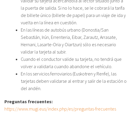
validar su tarjeta acercándola al lector situado junto a
la puerta de salida. Si no lo hace, se le cobrará la tarifa
de billete único (billete de papel) para un viaje de ida y
vuelta en la línea en cuestión.
En las líneas de autobús urbano (Donostia/San
Sebastián, Irún, Errenteria, Eibar, Zarautz, Arrasate,
Hernani, Lasarte-Oria y Oiartzun) sólo es necesario
validar la tarjeta al subir.
Cuando el conductor valide su tarjeta, no tendrá que
volver a validarla cuando abandone el vehículo.
En los servicios ferroviarios (Euskotren y Renfe), las
tarjetas deben validarse al entrar y salir de la estación o
del andén.
Preguntas frecuentes:
https://www.mugi.eus/index.php/es/preguntas-frecuentes