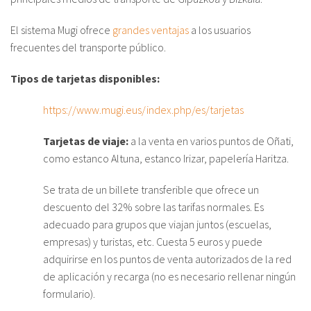
El sistema Mugi ofrece
grandes ventajas
a los usuarios
Sobre el IISJ
frecuentes del transporte público.
Residencia Antia
Tipos de tarjetas disponibles:
FAQ
https://www.mugi.eus/index.php/es/tarjetas
Oñati
Tarjetas de viaje:
a la venta en varios puntos de Oñati,
Calendario
como estanco Altuna, estanco Irizar, papelería Haritza.
Galería de fotos
Se trata de un billete transferible que ofrece un
descuento del 32% sobre las tarifas normales. Es
adecuado para grupos que viajan juntos (escuelas,
es
empresas) y turistas, etc. Cuesta 5 euros y puede
adquirirse en los puntos de venta autorizados de la red
eu
de aplicación y recarga (no es necesario rellenar ningún
en
formulario).