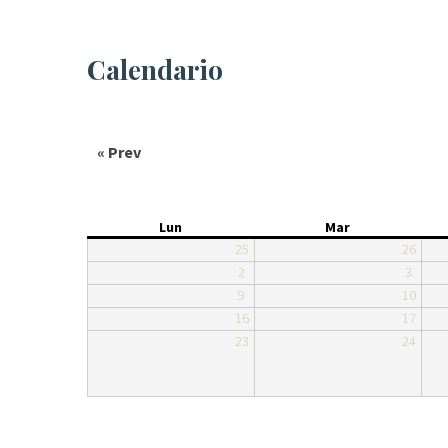
Calendario
« Prev
Lun
Mar
25
26
2
3
9
10
16
17
23
24