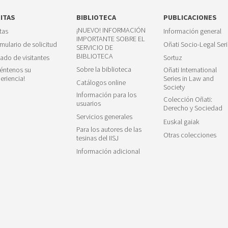
SITAS
BIBLIOTECA
PUBLICACIONES
¡NUEVO! INFORMACIÓN
itas
Información general
IMPORTANTE SOBRE EL
mulario de solicitud
Oñati Socio-Legal Seri
SERVICIO DE
BIBLIOTECA
tado de visitantes
Sortuz
Sobre la biblioteca
éntenos su
Oñati International
eriencia!
Series in Law and
Catálogos online
Society
Información para los
Colección Oñati:
usuarios
Derecho y Sociedad
Servicios generales
Euskal gaiak
Para los autores de las
Otras colecciones
tesinas del IISJ
Información adicional