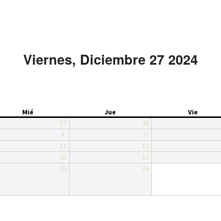
Viernes, Diciembre 27 2024
Mié
Jue
Vie
27
28
4
5
11
12
18
19
25
26