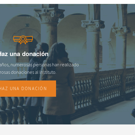
Haz una donación
s años, numerosas personas han realizado
osas donaciones al lnstituto.
HAZ UNA DONACIÓN