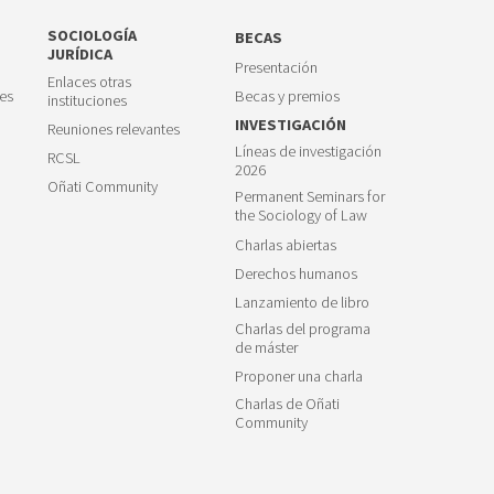
SOCIOLOGÍA
BECAS
JURÍDICA
Presentación
Enlaces otras
es
Becas y premios
instituciones
INVESTIGACIÓN
Reuniones relevantes
Líneas de investigación
RCSL
2026
Oñati Community
Permanent Seminars for
the Sociology of Law
Charlas abiertas
Derechos humanos
Lanzamiento de libro
Charlas del programa
de máster
Proponer una charla
Charlas de Oñati
Community