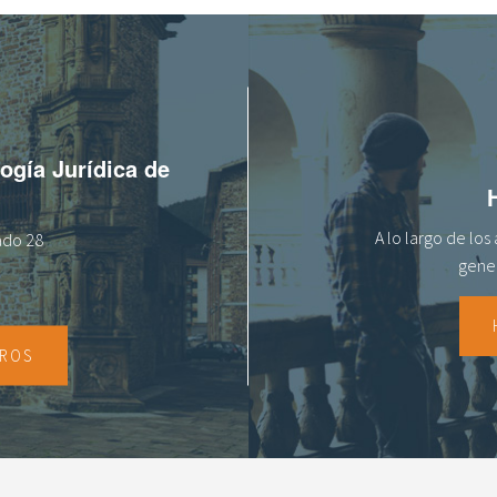
logía Jurídica de
A lo largo de lo
tado 28
gener
TROS