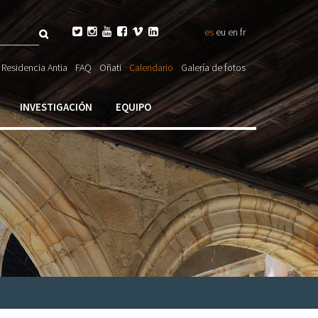
Buscar






es
eu
en
fr
ulario

Residencia Antia
FAQ
Oñati
Calendario
Galería de fotos
ueda
INVESTIGACIÓN
EQUIPO