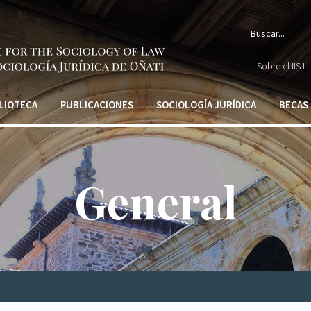
Form
Sobre el IISJ
de
búsq
LIOTECA
PUBLICACIONES
SOCIOLOGÍA JURÍDICA
BECAS
General