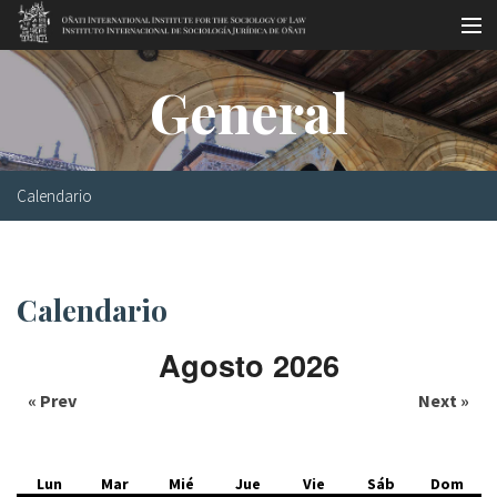
Pasar al contenido principal
Master oficial
General
Workshops
Visitas
Calendario
Biblioteca
Publicaciones
Calendario
Sociología jurídica
Agosto 2026
Becas
« Prev
Next »
Investigación
Equipo
Lun
Mar
Mié
Jue
Vie
Sáb
Dom