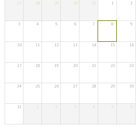
27
28
29
30
31
1
2
Sobre el IISJ
3
4
5
6
7
8
9
Residencia Antia
FAQ
10
11
12
13
14
15
16
Oñati
17
18
19
20
21
22
23
Calendario
Galería de fotos
24
25
26
27
28
29
30
31
1
2
3
4
5
6
es
eu
en