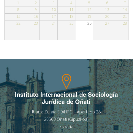
1
2
3
4
5
6
7
8
9
10
11
12
13
14
Sobre el IISJ
15
16
17
18
19
20
21
22
23
24
25
26
27
28
Residencia Antia
FAQ
Oñati
Calendario
Galería de fotos
Instituto Internacional de Sociología
Jurídica de Oñati
es
Ibarra Zelaia 3 (AHPG) - Apartado 28
eu
20560 Oñati (Gipuzkoa)
España
en