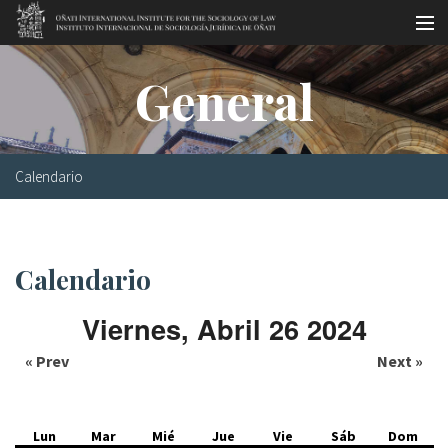
Pasar al contenido principal
Master oficial
General
Workshops
Visitas
Calendario
Biblioteca
Publicaciones
Calendario
Sociología jurídica
Viernes, Abril 26 2024
Becas
« Prev
Next »
Investigación
Equipo
Lun
Mar
Mié
Jue
Vie
Sáb
Dom