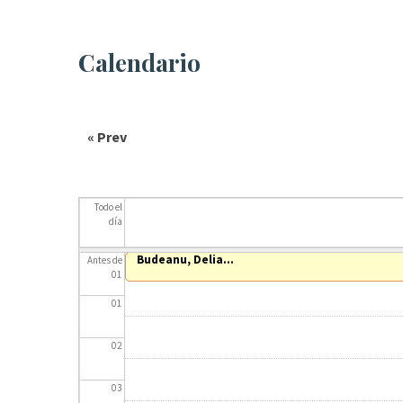
Calendario
« Prev
Todo el
día
Zimmermann, Wim
Budeanu, Delia...
Antes de
01
01
02
03