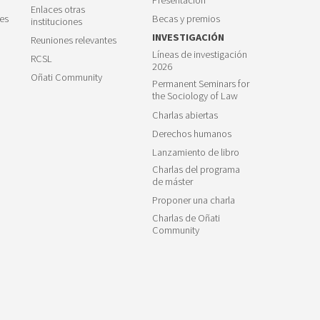
Enlaces otras
es
Becas y premios
instituciones
INVESTIGACIÓN
Reuniones relevantes
Líneas de investigación
RCSL
2026
Oñati Community
Permanent Seminars for
the Sociology of Law
Charlas abiertas
Derechos humanos
Lanzamiento de libro
Charlas del programa
de máster
Proponer una charla
Charlas de Oñati
Community