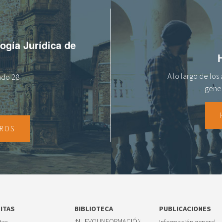
logía Jurídica de
A lo largo de lo
tado 28
gener
TROS
SITAS
BIBLIOTECA
PUBLICACIONES
¡NUEVO! INFORMACIÓN
itas
Información general