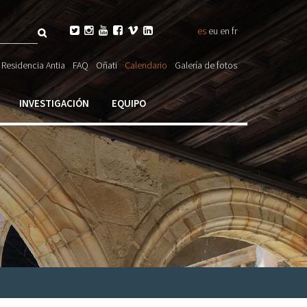
Buscar






es
eu
en
fr
ulario

Residencia Antia
FAQ
Oñati
Calendario
Galería de fotos
ueda
INVESTIGACIÓN
EQUIPO