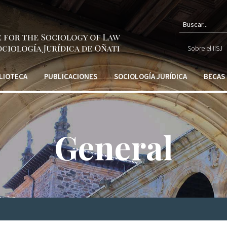
Form
Sobre el IISJ
de
búsq
LIOTECA
PUBLICACIONES
SOCIOLOGÍA JURÍDICA
BECAS
General