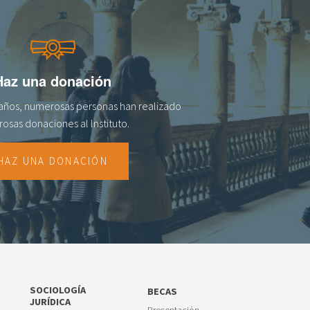
Haz una donación
s años, numerosas personas han realizado
osas donaciones al lnstituto.
HAZ UNA DONACIÓN
SOCIOLOGÍA
BECAS
JURÍDICA
Presentación