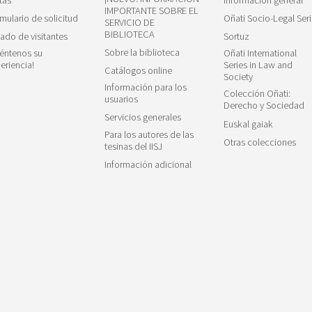
IMPORTANTE SOBRE EL
mulario de solicitud
Oñati Socio-Legal Seri
SERVICIO DE
BIBLIOTECA
tado de visitantes
Sortuz
Sobre la biblioteca
éntenos su
Oñati International
eriencia!
Series in Law and
Catálogos online
Society
Información para los
Colección Oñati:
usuarios
Derecho y Sociedad
Servicios generales
Euskal gaiak
Para los autores de las
Otras colecciones
tesinas del IISJ
Información adicional