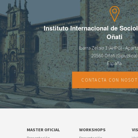
13
14
Instituto Internacional de Socio
15
Oñati
16
Ibarra Zelaia 3 (AHPG) - Apar
20560 Oñati (Gipuzkoa)
17
España
18
CONTACTA CON NOSO
19
20
21
MASTER OFICIAL
WORKSHOPS
VI
22
Presentación
Presentación
Vis