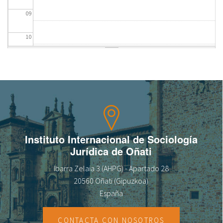
09
fr
10
11
12
13
14
Instituto Internacional de Sociología
Jurídica de Oñati
15
Ibarra Zelaia 3 (AHPG) - Apartado 28
16
20560 Oñati (Gipuzkoa)
España
17
CONTACTA CON NOSOTROS