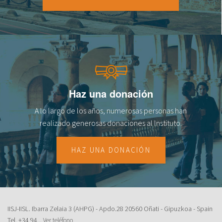
18
19
20
21
Haz una donación
22
A lo largo de los años, numerosas personas han
23
realizado generosas donaciones al lnstituto.
HAZ UNA DONACIÓN
IISJ-IISL. Ibarra Zelaia 3 (AHPG) - Apdo.28 20560 Oñati - Gipuzkoa - Spain
Tel.
+34 94...
Ver teléfono