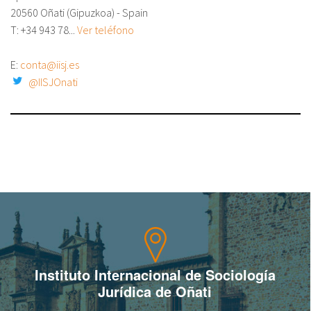
20560 Oñati (Gipuzkoa) - Spain
T: +34
943 78...
Ver teléfono
E:
conta@iisj.es
@IISJOnati
Instituto Internacional de Sociología
Jurídica de Oñati