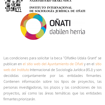
Sobre el IISJ
Residencia Antia
FAQ
Oñati
Calendario
Las condiciones para solicitar la beca "Oñatiko Udala Grant" se
Galería de fotos
publican en
el sitio web del Ayuntamiento de Oñati
y en el
sitio
web del Instituto
Internacional de Sociología Jurídica (IISJ) y son
decididas conjuntamente por las entidades firmantes.
es
Contienen información sobre los tipos de proyectos, las
personas investigadoras, los plazos y las condiciones de los
eu
proyectos, así como las áreas temáticas que las entidades
firmantes priorizarán.
en