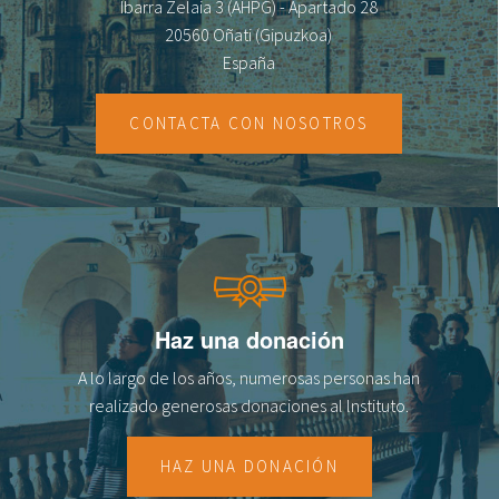
Ibarra Zelaia 3 (AHPG) - Apartado 28
20560 Oñati (Gipuzkoa)
España
CONTACTA CON NOSOTROS
Haz una donación
A lo largo de los años, numerosas personas han
realizado generosas donaciones al lnstituto.
HAZ UNA DONACIÓN