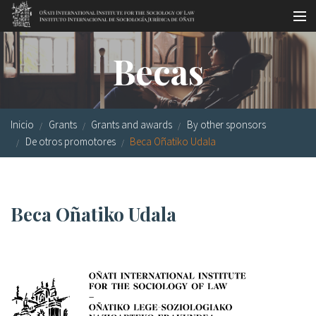
Pasar al contenido principal
Master oficial
Becas
Workshops
Visitas
Inicio
Grants
Grants and awards
By other sponsors
Biblioteca
De otros promotores
Beca Oñatiko Udala
Publicaciones
Sociología jurídica
Beca Oñatiko Udala
Becas
Investigación
Equipo