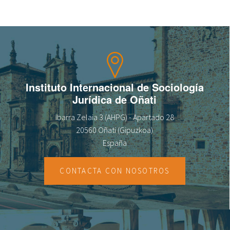
Sobre el IISJ
Residencia Antia
FAQ
Instituto Internacional de Sociología
Oñati
Jurídica de Oñati
Calendario
Ibarra Zelaia 3 (AHPG) - Apartado 28
20560 Oñati (Gipuzkoa)
Galería de fotos
España
CONTACTA CON NOSOTROS
es
eu
en