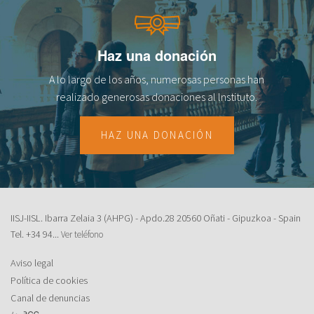
fr
Haz una donación
A lo largo de los años, numerosas personas han
realizado generosas donaciones al lnstituto.
HAZ UNA DONACIÓN
IISJ-IISL. Ibarra Zelaia 3 (AHPG) - Apdo.28 20560 Oñati - Gipuzkoa - Spain
Tel.
+34 94...
Ver teléfono
Aviso legal
Política de cookies
Canal de denuncias