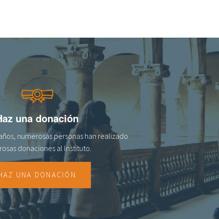
Haz una donación
s años, numerosas personas han realizado
osas donaciones al lnstituto.
HAZ UNA DONACIÓN