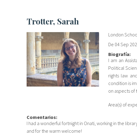
Trotter, Sarah
London School
De
04 Sep 20
Biografía:
I am an Assis
Political Scie
rights law an
condition is i
on aspects of t
Area(s) of exp
Comentarios:
I had a wonderful fortnight in Onati, working in the libr
and for the warm welcome!