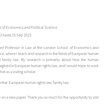
 of Economics and Political Science
23
hasta
16 Sep 2023
tant Professor in Law at the London School of Economics and
nce, where I teach and research in the fields of European human
d family law. My research is primarily about how the human
magined in European human rights law, and I would hope to work
hat as a visiting scholar.
ertise: European human rights law; family law
ary on a new paper. Thank you so much for the opportunity to visit