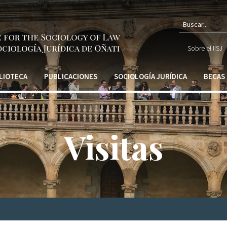
Form
Sobre el IISJ
de
búsq
LIOTECA
PUBLICACIONES
SOCIOLOGÍA JURÍDICA
BECAS
Visitas