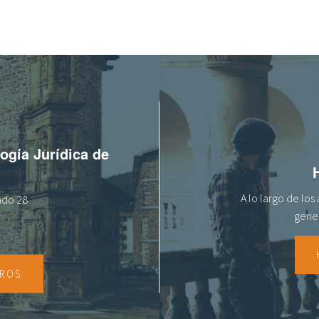
logía Jurídica de
A lo largo de lo
tado 28
gener
TROS