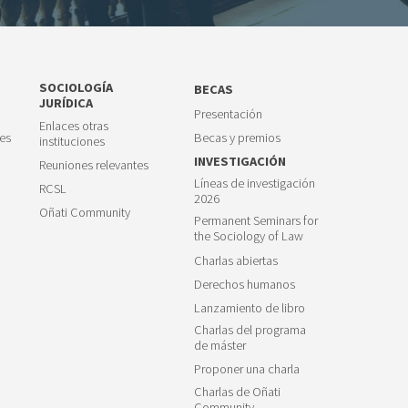
SOCIOLOGÍA
BECAS
JURÍDICA
Presentación
Enlaces otras
es
Becas y premios
instituciones
INVESTIGACIÓN
Reuniones relevantes
Líneas de investigación
RCSL
2026
Oñati Community
Permanent Seminars for
the Sociology of Law
Charlas abiertas
Derechos humanos
Lanzamiento de libro
Charlas del programa
de máster
Proponer una charla
Charlas de Oñati
Community