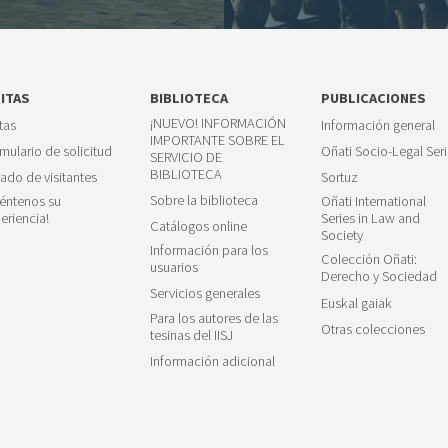
SITAS
BIBLIOTECA
PUBLICACIONES
¡NUEVO! INFORMACIÓN
itas
Información general
IMPORTANTE SOBRE EL
mulario de solicitud
Oñati Socio-Legal Seri
SERVICIO DE
BIBLIOTECA
tado de visitantes
Sortuz
Sobre la biblioteca
éntenos su
Oñati International
eriencia!
Series in Law and
Catálogos online
Society
Información para los
Colección Oñati:
usuarios
Derecho y Sociedad
Servicios generales
Euskal gaiak
Para los autores de las
Otras colecciones
tesinas del IISJ
Información adicional