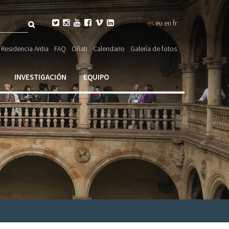
Buscar






es
eu
en
fr
ulario

Residencia Antia
FAQ
Oñati
Calendario
Galería de fotos
ueda
INVESTIGACIÓN
EQUIPO