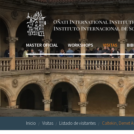
Pasar al contenido principal
MASTER OFICIAL
WORKSHOPS
VISITAS
BIB
Inicio
Visitas
Listado de visitantes
Caltekin, Demet As