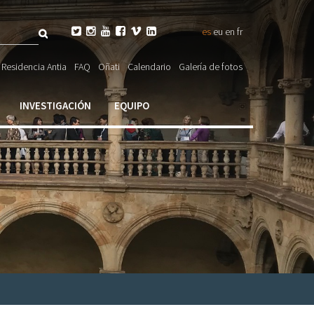
Buscar






es
eu
en
fr
ulario

Residencia Antia
FAQ
Oñati
Calendario
Galería de fotos
ueda
INVESTIGACIÓN
EQUIPO