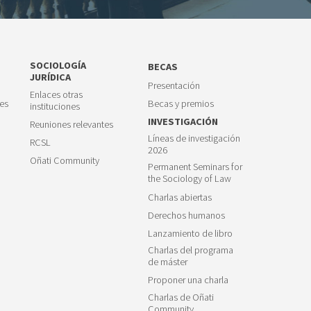
SOCIOLOGÍA
BECAS
JURÍDICA
Presentación
Enlaces otras
es
Becas y premios
instituciones
INVESTIGACIÓN
Reuniones relevantes
Líneas de investigación
RCSL
2026
Oñati Community
Permanent Seminars for
the Sociology of Law
Charlas abiertas
Derechos humanos
Lanzamiento de libro
Charlas del programa
de máster
Proponer una charla
Charlas de Oñati
Community