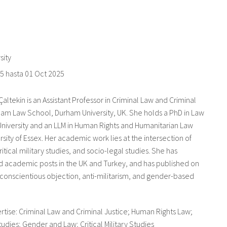
sity
25
hasta
01 Oct 2025
Çaltekin is an Assistant Professor in Criminal Law and Criminal
ham Law School, Durham University, UK. She holds a PhD in Law
niversity and an LLM in Human Rights and Humanitarian Law
rsity of Essex. Her academic work lies at the intersection of
ritical military studies, and socio-legal studies. She has
d academic posts in the UK and Turkey, and has published on
 conscientious objection, anti-militarism, and gender-based
ertise: Criminal Law and Criminal Justice; Human Rights Law;
udies; Gender and Law; Critical Military Studies