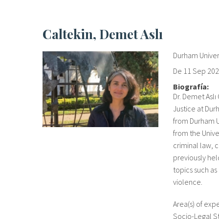
Caltekin, Demet Aslı
Durham Univer
De
11 Sep 20
Biografía:
Dr. Demet Aslı 
Justice at Dur
from Durham U
from the Unive
criminal law, c
previously hel
topics such as
violence.
Area(s) of exp
Socio-Legal St