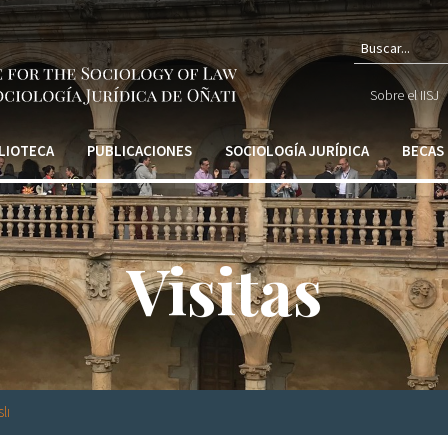
Form
Sobre el IISJ
de
búsq
LIOTECA
PUBLICACIONES
SOCIOLOGÍA JURÍDICA
BECAS
Visitas
lı