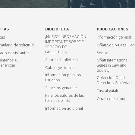
SITAS
BIBLIOTECA
PUBLICACIONES
¡NUEVO! INFORMACIÓN
itas
Información general
IMPORTANTE SOBRE EL
mulario de solicitud
Oñati Socio-Legal Seri
SERVICIO DE
BIBLIOTECA
tado de visitantes
Sortuz
Sobre la biblioteca
éntenos su
Oñati International
eriencia!
Series in Law and
Catálogos online
Society
Información para los
Colección Oñati:
usuarios
Derecho y Sociedad
Servicios generales
Euskal gaiak
Para los autores de las
Otras colecciones
tesinas del IISJ
Información adicional