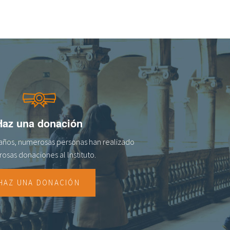
Haz una donación
s años, numerosas personas han realizado
osas donaciones al lnstituto.
HAZ UNA DONACIÓN