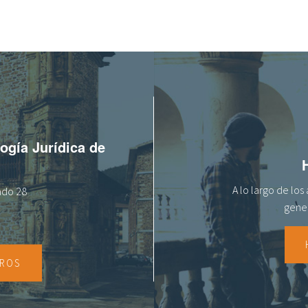
logía Jurídica de
A lo largo de lo
tado 28
gener
TROS