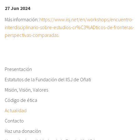
27 Jun 2024
Sobre el IISJ
Más información:
https://www.iisj.net/en/workshops/encuentro-
interdisciplinario-sobre-estudios-cr%C3%ADticos-de-fronteras-
Residencia Antia
perspectivas-comparadas
FAQ
Oñati
Presentación
Calendario
Estatutos de la Fundación del IISJ de Oñati
Galería de fotos
Misión, Visión, Valores
Código de ética
es
Actualidad
eu
Contacto
en
Haz una donación
fr