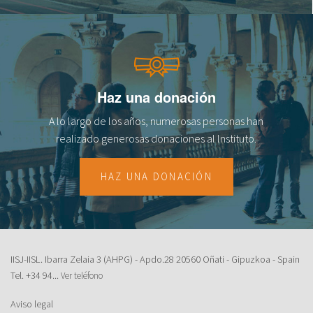
Haz una donación
A lo largo de los años, numerosas personas han
realizado generosas donaciones al lnstituto.
HAZ UNA DONACIÓN
IISJ-IISL. Ibarra Zelaia 3 (AHPG) - Apdo.28 20560 Oñati - Gipuzkoa - Spain
Tel.
+34 94...
Ver teléfono
Aviso legal