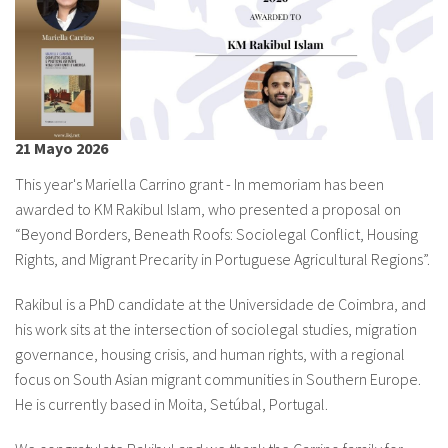
Sobre el IISJ
Residencia Antia
FAQ
21 Mayo 2026
Oñati
This year's Mariella Carrino grant - In memoriam has been
awarded to KM Rakibul Islam, who presented a proposal on
Calendario
“Beyond Borders, Beneath Roofs: Sociolegal Conflict, Housing
Rights, and Migrant Precarity in Portuguese Agricultural Regions”.
Galería de fotos
Rakibul is a PhD candidate at the Universidade de Coimbra, and
his work sits at the intersection of sociolegal studies, migration
es
governance, housing crisis, and human rights, with a regional
eu
focus on South Asian migrant communities in Southern Europe.
He is currently based in Moita, Setúbal, Portugal.
en