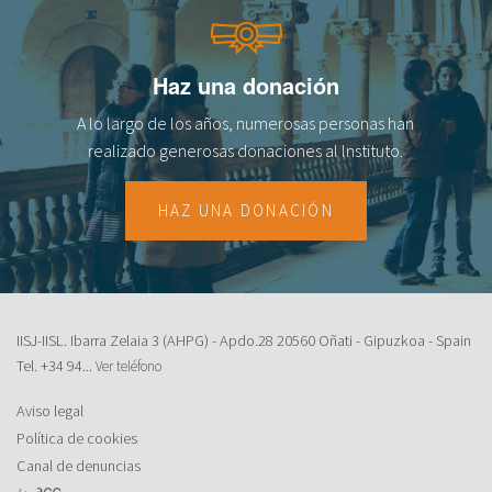
Haz una donación
A lo largo de los años, numerosas personas han
realizado generosas donaciones al lnstituto.
HAZ UNA DONACIÓN
IISJ-IISL. Ibarra Zelaia 3 (AHPG) - Apdo.28 20560 Oñati - Gipuzkoa - Spain
Tel.
+34 94...
Ver teléfono
Aviso legal
Política de cookies
Canal de denuncias