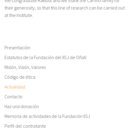
fr
We congratulate Rakibul and we thank the Carrino family for
their generosity, so that this line of research can be carried out
at the Institute.
Presentación
Estatutos de la Fundación del IISJ de Oñati
Misión, Visión, Valores
Código de ética
Actualidad
Contacto
Haz una donación
Memoria de actividades de la Fundación IISJ
Perfil del contratante