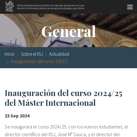
Pasar al contenido principal
Master oficial
General
Workshops
Visitas
Inicio
Sobre el IISJ
Actualidad
Biblioteca
Inauguración del curso 2024/2...
Publicaciones
Sociología jurídica
Inauguración del curso 2024/25
del Máster Internacional
Becas
Investigación
23 Sep 2024
Se inaugurará el curso 2024/25, con los nuevos estudiantes, el
Equipo
director científico del IISJ, José Mª Sauca, y el director del