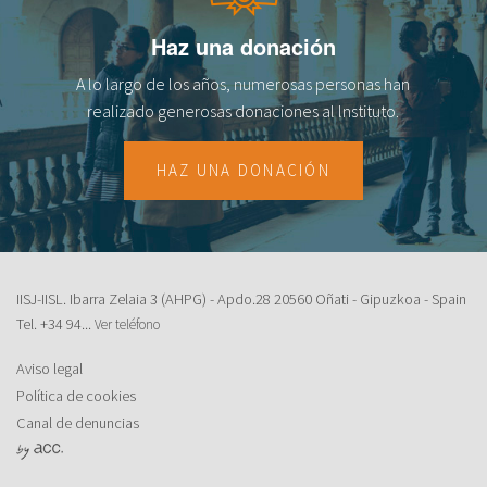
Haz una donación
A lo largo de los años, numerosas personas han
realizado generosas donaciones al lnstituto.
HAZ UNA DONACIÓN
IISJ-IISL. Ibarra Zelaia 3 (AHPG) - Apdo.28 20560 Oñati - Gipuzkoa - Spain
Tel.
+34 94...
Ver teléfono
Aviso legal
Política de cookies
Canal de denuncias