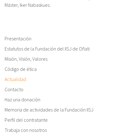
Máster, Iker Nabaskues.
Sobre el IISJ
Residencia Antia
Presentación
FAQ
Estatutos de la Fundación del IISJ de Oñati
Oñati
Misión, Visión, Valores
Código de ética
Calendario
Actualidad
Galería de fotos
Contacto
Haz una donación
es
Memoria de actividades de la Fundación IISJ
Perfil del contratante
eu
Trabaja con nosotros
en