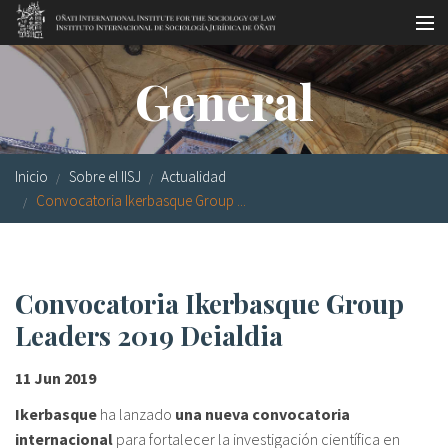
Pasar al contenido principal
Master oficial
General
Workshops
Visitas
Inicio
Sobre el IISJ
Actualidad
Biblioteca
Convocatoria Ikerbasque Group ...
Publicaciones
Sociología jurídica
Convocatoria Ikerbasque Group
Leaders 2019 Deialdia
Becas
Investigación
11 Jun 2019
Ikerbasque
ha lanzado
una nueva convocatoria
Equipo
internacional
para fortalecer la investigación científica en