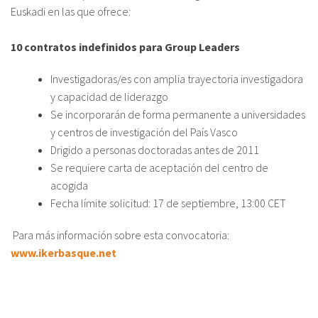
Euskadi en las que ofrece:
Sobre el IISJ
10 contratos indefinidos para Group Leaders
Residencia Antia
Investigadoras/es con amplia trayectoria investigadora
y capacidad de liderazgo
FAQ
Se incorporarán de forma permanente a universidades
Oñati
y centros de investigación del País Vasco
Drigido a personas doctoradas antes de 2011
Calendario
Se requiere carta de aceptación del centro de
acogida
Galería de fotos
Fecha límite solicitud: 17 de septiembre, 13:00 CET
Para más información sobre esta convocatoria:
es
www.ikerbasque.net
eu
en