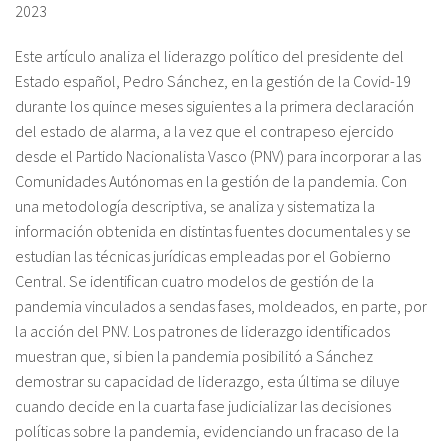
2023
Sobre el IISJ
Este artículo analiza el liderazgo político del presidente del
Estado español, Pedro Sánchez, en la gestión de la Covid-19
Residencia Antia
durante los quince meses siguientes a la primera declaración
del estado de alarma, a la vez que el contrapeso ejercido
FAQ
desde el Partido Nacionalista Vasco (PNV) para incorporar a las
Comunidades Autónomas en la gestión de la pandemia. Con
Oñati
una metodología descriptiva, se analiza y sistematiza la
Calendario
información obtenida en distintas fuentes documentales y se
estudian las técnicas jurídicas empleadas por el Gobierno
Galería de fotos
Central. Se identifican cuatro modelos de gestión de la
pandemia vinculados a sendas fases, moldeados, en parte, por
la acción del PNV. Los patrones de liderazgo identificados
es
muestran que, si bien la pandemia posibilitó a Sánchez
demostrar su capacidad de liderazgo, esta última se diluye
eu
cuando decide en la cuarta fase judicializar las decisiones
políticas sobre la pandemia, evidenciando un fracaso de la
en