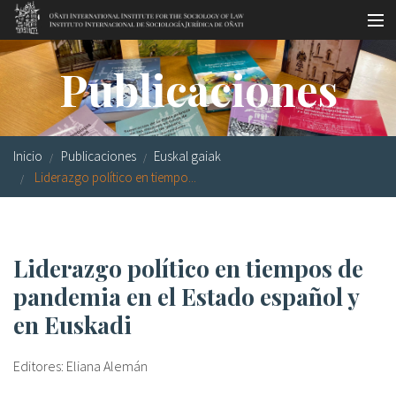
Pasar al contenido principal
Master oficial
Publicaciones
Workshops
Visitas
Inicio
Publicaciones
Euskal gaiak
Biblioteca
Liderazgo político en tiempo...
Publicaciones
Sociología jurídica
Liderazgo político en tiempos de
pandemia en el Estado español y
Becas
en Euskadi
Investigación
Editores: Eliana Alemán
Equipo