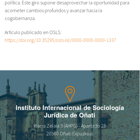
política. Este giro supone desaprovechar la oportunidad para
fr
acometer cambios profundos y avanzar hacia la
cogobernanza.
Artículo publicado en OSLS:
https://doi.org/10.35295/osls.iisl/0000-0000-0000-1337
Instituto Internacional de Sociología
Jurídica de Oñati
Ibarra Zelaia 3 (AHPG) - Apartado 28
20560 Oñati (Gipuzkoa)